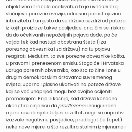
objektivno i trebalo očekivati, a to je uvećani broj
slučajeva porezne evazije, odnosno porast njezina
intenziteta. I umjesto da se država suzdrži od poteza
iz kojih proizlaze takve posljedice, ona, čini se, riskira
da do očekivanih nepoželjnih pojava dođe, pa će
valjda tek kad nastupi obostrana šteta (i za
poreznog obveznika i za državu) na tu pojavu
reagirati. Međutim, to sve porezne obveznike košta,
u pravom i prenesenom smislu. Stoga će i Hrvatska
udruga poreznih obveznika, kao što to čine i one u
drugim demokratskim državama suvremenog
svijeta, uporno i glasno ukazivati na poteze države
koji se već unaprijed mogu bez dvojbe ocijeniti
promašajem. Prije ili kasnije, kad država konačno
akceptira činjenicu da
predložene
i inaugurirane
mjere nisu donijele željeni rezultat, nego su naprotiv
izazvale negativne posljedice, predlagat će (opet)
neke nove mjere, a što rezultira stalnim izmjenama i