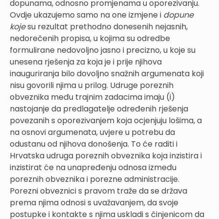
dopunama, odnosno promjenama u oporezivanju.
Ovdje ukazujemo samo na one izmjene i
dopune
koje
su rezultat prethodno donesenih nejasnih,
nedorečenih propisa, u kojima su odredbe
formulirane nedovoljno jasno i precizno, u koje su
unesena rješenja za koja je i prije njihova
inauguriranja bilo dovoljno snažnih argumenata koji
nisu govorili njima u prilog. Udruge poreznih
obveznika među trajnim zadacima imaju (i)
nastojanje da predlagatelje određenih rješenja
povezanih s oporezivanjem koja ocjenjuju lošima, a
na osnovi argumenata, uvjere u potrebu da
odustanu od njihova donošenja. To će raditi i
Hrvatska udruga poreznih obveznika koja inzistira i
inzistirat će na unapređenju odnosa između
poreznih obveznika i porezne administracije.
Porezni obveznici s pravom traže da se država
prema njima odnosi s uvažavanjem, da svoje
postupke i kontakte s njima uskladi s činjenicom da