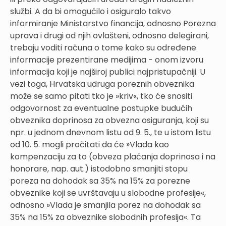
službi. A da bi omogućilo i osiguralo takvo
informiranje Ministarstvo financija, odnosno Porezna
uprava i drugi od njih ovlašteni, odnosno delegirani,
trebaju voditi računa o tome kako su određene
informacije prezentirane medijima - onom izvoru
informacija koji je najširoj publici najpristupačniji. U
vezi toga, Hrvatska udruga poreznih obveznika
može se samo pitati tko je »kriv«, tko će snositi
odgovornost za eventualne postupke budućih
obveznika doprinosa za obvezna osiguranja, koji su
npr. u jednom dnevnom listu od 9. 5., te u istom listu
od 10. 5. mogli pročitati da će »Vlada kao
kompenzaciju za to (obveza plaćanja doprinosa i na
honorare, nap. aut.) istodobno smanjiti stopu
poreza na dohodak sa 35% na 15% za porezne
obveznike koji se uvrštavaju u slobodne profesije«,
odnosno »Vlada je smanjila porez na dohodak sa
35% na 15% za obveznike slobodnih profesija«. Ta