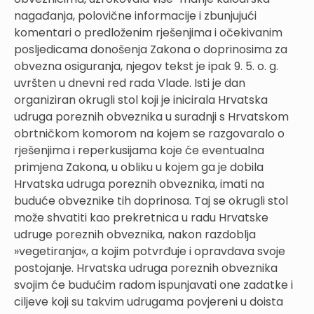
nagađanja, polovične informacije i zbunjujući
komentari o predloženim rješenjima i očekivanim
posljedicama donošenja Zakona o doprinosima za
obvezna osiguranja, njegov tekst je ipak 9. 5. o. g.
uvršten u dnevni red rada Vlade. Isti je dan
organiziran okrugli stol koji je inicirala Hrvatska
udruga poreznih obveznika u suradnji s Hrvatskom
obrtničkom komorom na kojem se razgovaralo o
rješenjima i reperkusijama koje će eventualna
primjena Zakona, u obliku u kojem ga je dobila
Hrvatska udruga poreznih obveznika, imati na
buduće obveznike tih doprinosa. Taj se okrugli stol
može shvatiti kao prekretnica u radu Hrvatske
udruge poreznih obveznika, nakon razdoblja
»vegetiranja«, a kojim potvrđuje i opravdava svoje
postojanje. Hrvatska udruga poreznih obveznika
svojim će budućim radom ispunjavati one zadatke i
ciljeve koji su takvim udrugama povjereni u doista