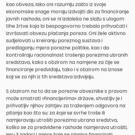
kao obveza, iako oni razumiju zašto iz svoje
ekonomske snage moraju izdvojiti dio za financiranje
javnih rashoda, oni se ni izdaleka ne slažu s ulogom
tihe žrtve koja bi bespogovorno trebala prihvaćati i
izvršavati obvezu plaćanja poreza. Oni žele aktivno
sudjelovati u kreiranju poreznog sustava i
predlaganju mjera porezne politike, kao i da
kontroliraju racionalnost trošenja porezima ubranih
sredstava, kako s obzirom na namjene za čije se
financiranje predviđaju, tako i s obzirom na iznose
koji se za njih iz tih sredstava izdvajaju.
S obzirom na to da se porezne obveznike s pravom
može smatrati »financijerima« države, shvatljiv je i
prihvatljiv njihov zahtjev za traženjem odgovora na
pitanja kao što su: za
koje
se svrhe troše ili
namjeravaju utrošiti porezima ubrana sredstva,
koliko se za predviđene rashode namjerava utrošiti,
jesu li zadaci i mjere koje se planira financirati