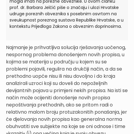
mogla imati na porezne obveznike. U ovom članku
prof. dr. Barbara Jelčić piše o značaju i ulozi Hrvatske
udruge poreznih obveznika s posebnim osvrtom na
sveukupnost poreznog sustava Republike Hrvatske, a u
kontekstu Prijedloga Zakona o obveznim doprinosima.
Najmanje je prihvatljiva solucija rješavanja uočenog,
nespornog problema donošenjem novih propisa, u
kojima se materija u području u kojem su se
problemi pojavili, regulira na drukčiji način, a da se
prethodno uopće nisu ili nisu dovoljno i do kraja
analizirali uzroci koji su doveli do nepoželjnih
devijantnih pojava u primjeni nekih propisa. Na isti se
način može ocijeniti donošenje novih propisa
nepoštivanja prethodnih, ako se pritom radi o
relativno malom broju protuzakonitih ponašanja, jer
će djelovanja novih propisa kao generalna norma
obuhvatiti sve subjekte na koje se oni odnose i time
»kazniti« (i) ona većina koja je svoju obvezu