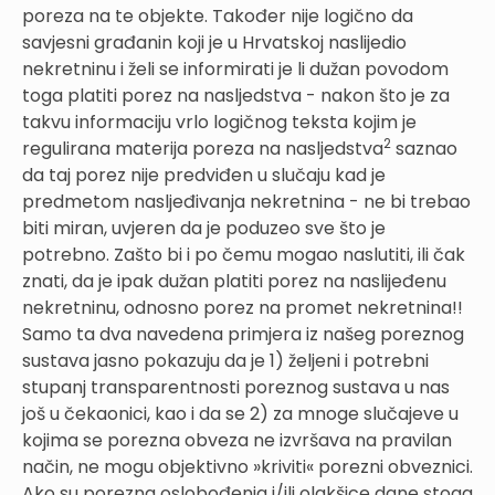
poreza na te objekte. Također nije logično da
savjesni građanin koji je u Hrvatskoj naslijedio
nekretninu i želi se informirati je li dužan povodom
toga platiti porez na nasljedstva - nakon što je za
takvu informaciju vrlo logičnog teksta kojim je
2
regulirana materija poreza na nasljedstva
saznao
da taj porez nije predviđen u slučaju kad je
predmetom nasljeđivanja nekretnina - ne bi trebao
biti miran, uvjeren da je poduzeo sve što je
potrebno. Zašto bi i po čemu mogao naslutiti, ili čak
znati, da je ipak dužan platiti porez na naslijeđenu
nekretninu, odnosno porez na promet nekretnina!!
Samo ta dva navedena primjera iz našeg poreznog
sustava jasno pokazuju da je 1) željeni i potrebni
stupanj transparentnosti poreznog sustava u nas
još u čekaonici, kao i da se 2) za mnoge slučajeve u
kojima se porezna obveza ne izvršava na pravilan
način, ne mogu objektivno »kriviti« porezni obveznici.
Ako su porezna oslobođenja i/ili olakšice dane stoga