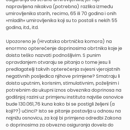
napravljena nikakva (potrebna) razlika između
umirovljenika starih, recimo, 65 ili 70 godina i onih
»mladih« umirovljenika koji su to postali s nekih 55
godina, itd., itd.
Upozoreno je (Hrvatska obrtnička komora) na
enormno opterećenje doprinosima obrtnika koje je
doista teško nazvati podnošljivim. S punim
opravdanjem otvaraju se pitanja o tome jesu li
predlagatelji takvih opterećenja svjesni vjerojatnih
negativnih posljedica njihove primjene? Smatraju li
doista uputnim, korisnim, stimulativnim, poželjnim i
potrebnim da ukupni iznos obveznika doprinosa na
godišnjoj razini uz primjenu instituta najviše osnovice
bude 130.061,76 kuna kako bi se postigli željeni (a
koji??) učinci? Isto se pitanje postavlja u odnosu na
najnižu osnovicu, za koji bi primjena odredbi Zakona
o doprinosima za obvezna osiguranja dovela do