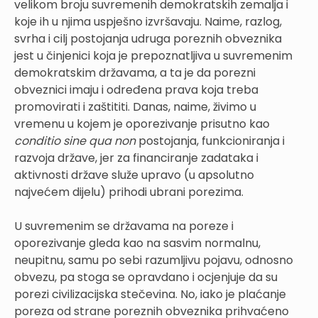
velikom broju suvremenih demokratskih zemalja i
koje ih u njima uspješno izvršavaju. Naime, razlog,
svrha i cilj postojanja udruga poreznih obveznika
jest u činjenici koja je prepoznatljiva u suvremenim
demokratskim državama, a ta je da porezni
obveznici imaju i određena prava koja treba
promovirati i zaštititi. Danas, naime, živimo u
vremenu u kojem je oporezivanje prisutno kao
conditio sine qua non
postojanja, funkcioniranja i
razvoja države, jer za financiranje zadataka i
aktivnosti države služe upravo (u apsolutno
najvećem dijelu) prihodi ubrani porezima.
U suvremenim se državama na poreze i
oporezivanje gleda kao na sasvim normalnu,
neupitnu, samu po sebi razumljivu pojavu, odnosno
obvezu, pa stoga se opravdano i ocjenjuje da su
porezi civilizacijska stečevina. No, iako je plaćanje
poreza od strane poreznih obveznika prihvaćeno