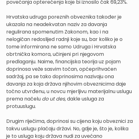
povećanja opterećenja koje bi iznosilo čak 69,23%.
Hrvatska udruga poreznih obveznika također je
ukazala na neadekvatan naziv za davanja
regulirana spomenutim Zakonom, kao i na
nelogičan redoslijed radnji koje su, bar koliko je o
tome informirana ne samo Udruga i Hrvatska
obrtnička komora, učinjeni pri njegovom
predlaganju. Naime, financijska teorija uz pojam
doprinosa veže sasvim točan, općeprihvaćen
sadržaj, pa se tako doprinosima nazivaju ona
davanja za koja država njihovim obveznicima daje
točno utvrđenu, u novcu mjerljivu materijalnu uslugu
prema načelu
do ut des,
dakle usluga za
protuuslugu.
Drugim riječima, doprinosi su cijena koju obveznici za
takvu uslugu plaćaju državi. No, gdje je, što je, kolika
je to usluga koju država nudi za uvećano