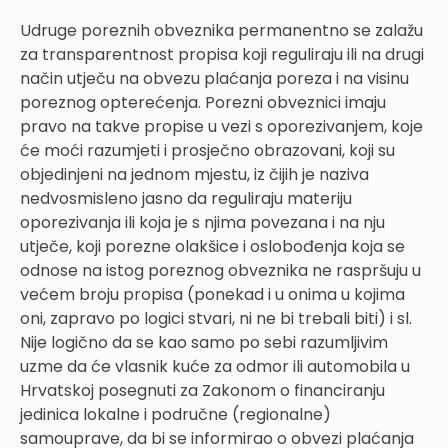
Udruge poreznih obveznika permanentno se zalažu
za transparentnost propisa koji reguliraju ili na drugi
način utječu na obvezu plaćanja poreza i na visinu
poreznog opterećenja. Porezni obveznici imaju
pravo na takve propise u vezi s oporezivanjem, koje
će moći razumjeti i prosječno obrazovani, koji su
objedinjeni na jednom mjestu, iz čijih je naziva
nedvosmisleno jasno da reguliraju materiju
oporezivanja ili koja je s njima povezana i na nju
utječe, koji porezne olakšice i oslobođenja koja se
odnose na istog poreznog obveznika ne raspršuju u
većem broju propisa (ponekad i u onima u kojima
oni, zapravo po logici stvari, ni ne bi trebali biti) i sl.
Nije logično da se kao samo po sebi razumljivim
uzme da će vlasnik kuće za odmor ili automobila u
Hrvatskoj posegnuti za Zakonom o financiranju
jedinica lokalne i područne (regionalne)
samouprave, da bi se informirao o obvezi plaćanja