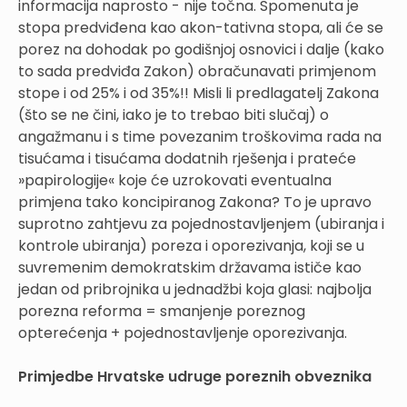
informacija naprosto - nije točna. Spomenuta je
stopa predviđena kao akon-tativna stopa, ali će se
porez na dohodak po godišnjoj osnovici i dalje (kako
to sada predviđa Zakon) obračunavati primjenom
stope i od 25% i od 35%!! Misli li predlagatelj Zakona
(što se ne čini, iako je to trebao biti slučaj) o
angažmanu i s time povezanim troškovima rada na
tisućama i tisućama dodatnih rješenja i prateće
»papirologije« koje će uzrokovati eventualna
primjena tako koncipiranog Zakona? To je upravo
suprotno zahtjevu za pojednostavljenjem (ubiranja i
kontrole ubiranja) poreza i oporezivanja, koji se u
suvremenim demokratskim državama ističe kao
jedan od pribrojnika u jednadžbi koja glasi: najbolja
porezna reforma = smanjenje poreznog
opterećenja + pojednostavljenje oporezivanja.
Primjedbe Hrvatske udruge poreznih obveznika