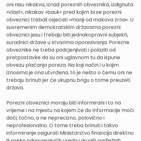
oni nisu nikakva, iznad poreznih obveznika, izdignuta
»vlast«, nikakav »bauk« pred kojim bi se porezni
obveznici trebali osjećati »manji od makova zrna«. U
suvremenim demokratskim državama porezni
obveznici jesu i trebaju biti jednakopravni subjekti,
suradnici države u stvarima oporezivanja. Porezne
obveznike ne treba podcjenjivati i polaziti od
pretpostavke da su oni uglavnom tu da ispune
obvezu plaćanja poreza. Na koji način i u kojim
iznosima je ona utvrđena, to je nešto o čemu oni ne
trebaju brinuti jer će ukupnu brigu o tome preuzeti
država.
Porezni obveznici moraju biti informirani i to na
vrijeme i na mjestu na kojem će do informacije moći
doći, točno, a ne neprecizno, polovično i
neprofesionalno. O tome treba brinuti i takvo
informiranje osigurati Ministarstvo financija direktno
ili preko odgovarajućih ureda i drugih nadležnih