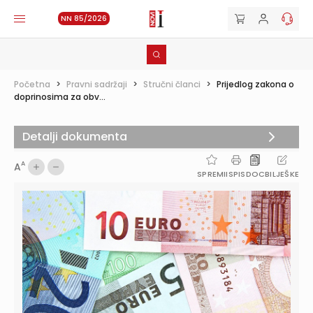
NN 85/2026
Početna
>
Pravni sadržaji
>
Stručni članci
>
Prijedlog zakona o
doprinosima za obv...
Detalji dokumenta
A
A
SPREMI
ISPIS
DOC
BILJEŠKE