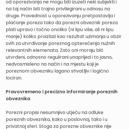
od oporezivanja ne mogu biti izuzeti neki subjekti i
na taj način biti trajno privilegirani u odnosu na
druge. Pravednost u oporezivanju pretpostavlja i
plaćanje poreza tako da porezni obveznik poreza
plati upravo i točno onoliko (ni lipu više, ali ni lipu
manje) koliko proizlazi kao rezultat uzimanja u obzir
svih za utvrđivanje poreznog opterećenja nužnih
relevantnih elemenata. Zato oni moraju biti
utvrđeni, odnosno regulirani unaprijed i to jasno,
nedvosmisleno na način i na mjestu koji je
poreznom obvezniku lagano shvatljiv i logično
lociran.
Pravovremeno i precizno informiranje poreznih
obveznika
Porezni propisi nesumnjivo utječu na odluke
poreznih obveznika, kako u poslovnoj, tako i u
privatnoj sferi. Stoga za porezne obveznike nije