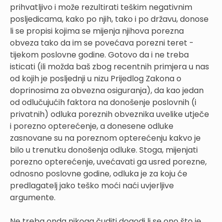
prihvatljivo i može rezultirati teškim negativnim
posljedicama, kako po njih, tako i po državu, donose
li se propisi kojima se mijenja njihova porezna
obveza tako da im se povećava porezni teret -
tijekom poslovne godine. Gotovo da i ne treba
isticati (ili možda baš zbog recentnih primjera u nas
od kojih je posljednji u nizu Prijedlog Zakona o
doprinosima za obvezna osiguranja), da kao jedan
od odlučujućih faktora na donošenje poslovnih (i
privatnih) odluka poreznih obveznika uvelike utječe
i porezno opterećenje, a donesene odluke
zasnovane su na poreznom opterećenju kakvo je
bilo u trenutku donošenja odluke. Stoga, mijenjati
porezno opterećenje, uvećavati ga usred porezne,
odnosno poslovne godine, odluka je za koju će
predlagatelj jako teško moći naći uvjerljive
argumente.
Ne treba onda nikoga čuditi dogodi li se ono što je