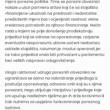
mjera porezne politike. Time se porezni obveznici
nalaze u ulozi partnera državi koji će sa stajališta
»financijera« ukazivati na prednosti i nedostatke
predloženih mjera kao i ocjenjivati realnost visine
sredstava potrebnih za njihovo financiranje. Način
rada u kojem se prije donošenja prodiskutiraju
prijedlozi koji se odnose na oporezivanje, razjasne
eventualni nesporazumi, uklone uočeni nedostaci,
usklade stajališta, razuman je
modus operandi,
jer
će takvi prijedlozi onda biti prihvaćeni u parlamentu
bez velikih rasprava i odugovlačenja.
Uloga i aktivnost udruga poreznih obveznika ne
ograničava se samo na valoriziranje prijedloga iz
područja oporezivanja, odnosno onih koji su s njime
povezani, nego uključuje i inicijativu i prijedloge koje
oni upućuju nadležnim tijelima jer ih drže korisnima ili
čak nužnima za uspješno funkcioniranje poreznog
sustava.