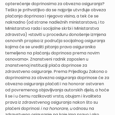
opterećenje doprinosima za obvezna osiguranja?
Teško je prihvatljivo da se najprije utvrđuje obveza
plaćanja doprinosa i njegova visina, a tek će se
naknadno (od strane nadležnih ministarstava, i to
Ministarstva rada i socijalne skrbi i Ministarstva
zdravstva) »staviti u proceduru donošenje izmjena
osnovnih propisa iz područja socijalnog osiguranja
kojima će se urediti pitanja prava osiguranika
temeljena na plaćanju doprinosa prema novim
osnovama«. Znanstveni radnik zaposlen u
znanstvenoj instituciji plaća doprinose za
zdravstveno osiguranje. Prema Prijedlogu Zakona o
doprinosima za obvezna osiguranja doprinose će za
obvezna osiguranja plaćati i na honorar ostvaren
od povremenog objavljivanja autorskih djela, a hoće
li se i u čemu razlikovati vrsta, obujam i kvaliteta
prava iz zdravstvenog osiguranja nakon što su
plaćeni doprinosi
i na honorare, u
odnosu na
zdravstveno osiguranje na koje ima pravo i ako