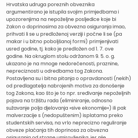
Hrvatska udruga poreznih obveznika
argumentirano je istupila svojim primjedbama i
upozorenjima na nepoželjne posljedice koje bi
Zakon o doprinosima za obvezna osiguranja imao,
prihvati li se u predloženoj verziji i počne li se (pa
makar i u bitno poboljšanoj formi) primjenjivati
usred godine, tj. kako je predložen od 1. 7. ove
godine. Na okruglom stolu održanom 9. 5. o. g.
ukazano je na mnoge nedorečenosti, praznine,
nepreciznosti u odredbama tog Zakona.
Postavljena su i bitna pitanja o opravdanosti (nekih)
od predlagatelja nabrojenih motiva za donošenje
tog Zakona, kao što je to npr. sređivanje nepoželjnih
pojava na tržištu rada (eliminiranje, odnosno
sužavanje polja djelovanja »sive ekonomije«) ili pak
malverzacije s (nedopuštenim) isplatama preko
studentskih servisa, na vrlo neprecizno reguliranje
obveze plaćanja tih doprinosa za obvezna
osiguranja od strane umirovljenika, jer nije