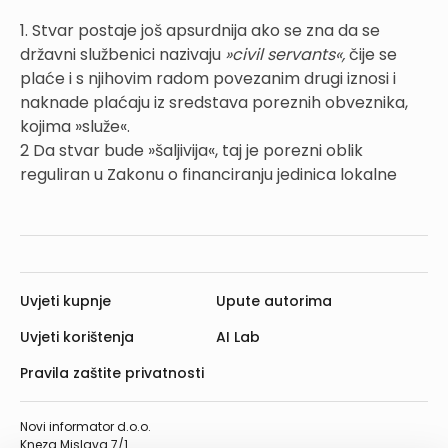
1. Stvar postaje još apsurdnija ako se zna da se
državni službenici nazivaju
»civil servants«,
čije se
plaće i s njihovim radom povezanim drugi iznosi i
naknade plaćaju iz sredstava poreznih obveznika,
kojima »služe«.
2 Da stvar bude »šaljivija«, taj je porezni oblik
reguliran u Zakonu o financiranju jedinica lokalne
Uvjeti kupnje
Upute autorima
Uvjeti korištenja
AI Lab
Pravila zaštite privatnosti
Novi informator d.o.o.
Kneza Mislava 7/1