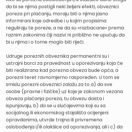
da bi se njima postigli neki željeni efekti, obveznici
poreza pri plaćanju, moraju biti o njima jasno
informirani koje odredbe i u kojim propisima
reguliraju te poreze, a ne da su »razbacane« prema
raznim zakonima čiji nazivi ni približno ne upućuju da
bi u njima i o tome moglo biti riječi.
Udruge poreznih obveznika permanentni su i
ustrajni borci za pravednost u oporezivanju koja će
biti realizirana kad porezna obveza bude opća, a
porezni teret ravnomjerno raspoređen. U tom se
smislu porezni obveznici zalažu za to a) da sve
osobe (pravne i fizičke) uz koje je zakonom vezana
obveza plaćanja poreza, tu obvezu doista i
ispunjavaju, b) da se u slučajevima koji su sa
socijalnog ili ekonomskog stajališta ocijenjeni
opravdanima, utvrde trajna ili privremena
oslobođenja i/ili olakšice od oporezivanja, ali i c) da