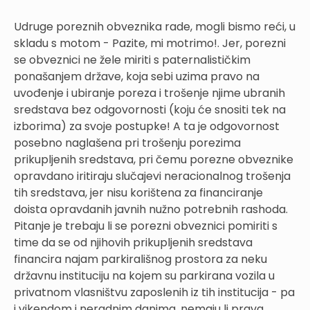
Udruge poreznih obveznika rade, mogli bismo reći, u
skladu s motom - Pazite, mi motrimo!. Jer, porezni
se obveznici ne žele miriti s paternalističkim
ponašanjem države, koja sebi uzima pravo na
uvođenje i ubiranje poreza i trošenje njime ubranih
sredstava bez odgovornosti (koju će snositi tek na
izborima) za svoje postupke! A ta je odgovornost
posebno naglašena pri trošenju porezima
prikupljenih sredstava, pri čemu porezne obveznike
opravdano iritiraju slučajevi neracionalnog trošenja
tih sredstava, jer nisu korištena za financiranje
doista opravdanih javnih nužno potrebnih rashoda.
Pitanje je trebaju li se porezni obveznici pomiriti s
time da se od njihovih prikupljenih sredstava
financira najam parkirališnog prostora za neku
državnu instituciju na kojem su parkirana vozila u
privatnom vlasništvu zaposlenih iz tih institucija - pa
i vikendom i neradnim danima, nemaju li prava