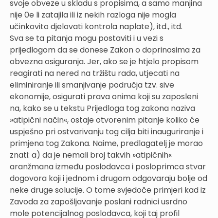
svoje obveze u skladu s propisima, a samo manjina
nije 0e li zatajila ili iz nekih razloga nije mogla
učinkovito djelovati kontrola naplate), itd., itd.
Sva se ta pitanja mogu postaviti i u vezi s
prijedlogom da se donese Zakon o doprinosima za
obvezna osiguranja. Jer, ako se je htjelo propisom
reagirati na nered na tržištu rada, utjecati na
eliminiranje ili smanjivanje područja tzv. sive
ekonomije, osigurati prava onima koji su zaposleni
na, kako se u tekstu Prijedloga tog zakona naziva
»atipični način«, ostaje otvorenim pitanje koliko će
uspješno pri ostvarivanju tog cilja biti inauguriranje i
primjena tog Zakona. Naime, predlagatelj je morao
znati: a) da je nemali broj takvih »atipičnih«
aranžmana između poslodavca i posloprimca stvar
dogovora koji i jednom i drugom odgovaraju bolje od
neke druge solucije. O tome svjedoče primjeri kad iz
Zavoda za zapošljavanje poslani radnici usrdno
mole potencijalnog poslodavca, koji taj profil