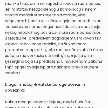
radnika traži, da ih ne zaposli u redoviti radni odnos,
jer im status nezaposlenog u kombinaciji s nekim
drugim modalitetom stjecanja zarade, više
odgovara; b) postoje slučajevi gdje po prirodi stvari
jednostavno nema mogućnosti da se za obavljanje
nekog neodložnog posla za-snuje radni odnos (npr.
u slučaju ne-predvidivim događajem uzrokovan tzv.
»ispad« zaposlenog radnika, na što se mora
promptno reagirati; c) nije realno očekivati da će se
uočene malverzacije otkloniti i/ili spriječiti onim
rješenjima koja su predložena u navedenom Zakonu
(npr. sprječavanje isplata naknada preko student-
servisa).
Uloga i značaj Hrvatske udruge poreznih
obveznika
Nakon mnogo nervoze koju su, među budućim
obveznicima, uzrokovala više-manje kuloarska