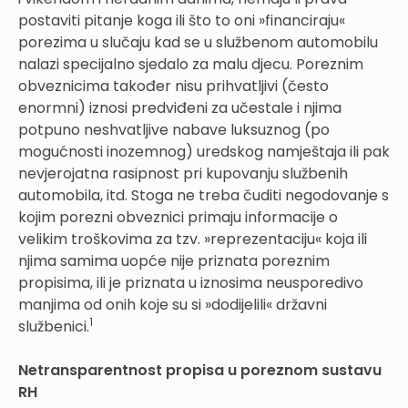
postaviti pitanje koga ili što to oni »financiraju«
porezima u slučaju kad se u službenom automobilu
nalazi specijalno sjedalo za malu djecu. Poreznim
obveznicima također nisu prihvatljivi (često
enormni) iznosi predviđeni za učestale i njima
potpuno neshvatljive nabave luksuznog (po
mogućnosti inozemnog) uredskog namještaja ili pak
nevjerojatna rasipnost pri kupovanju službenih
automobila, itd. Stoga ne treba čuditi negodovanje s
kojim porezni obveznici primaju informacije o
velikim troškovima za tzv. »reprezentaciju« koja ili
njima samima uopće nije priznata poreznim
propisima, ili je priznata u iznosima neusporedivo
manjima od onih koje su si »dodijelili« državni
1
službenici.
Netransparentnost propisa u poreznom sustavu
RH