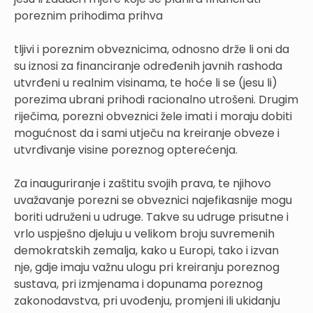
poreznim prihodima prihva
tljivi i poreznim obveznicima, odnosno drže li oni da
su iznosi za financiranje određenih javnih rashoda
utvrđeni u realnim visinama, te hoće li se (jesu li)
porezima ubrani prihodi racionalno utrošeni. Drugim
riječima, porezni obveznici žele imati i moraju dobiti
mogućnost da i sami utječu na kreiranje obveze i
utvrđivanje visine poreznog opterećenja.
Za inauguriranje i zaštitu svojih prava, te njihovo
uvažavanje porezni se obveznici najefikasnije mogu
boriti udruženi u udruge. Takve su udruge prisutne i
vrlo uspješno djeluju u velikom broju suvremenih
demokratskih zemalja, kako u Europi, tako i izvan
nje, gdje imaju važnu ulogu pri kreiranju poreznog
sustava, pri izmjenama i dopunama poreznog
zakonodavstva, pri uvođenju, promjeni ili ukidanju