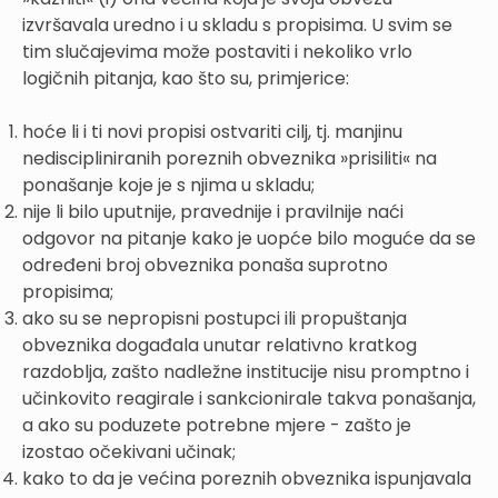
izvršavala uredno i u skladu s propisima. U svim se
tim slučajevima može postaviti i nekoliko vrlo
logičnih pitanja, kao što su, primjerice:
hoće li i ti novi propisi ostvariti cilj, tj. manjinu
nediscipliniranih poreznih obveznika »prisiliti« na
ponašanje koje je s njima u skladu;
nije li bilo uputnije, pravednije i pravilnije naći
odgovor na pitanje kako je uopće bilo moguće da se
određeni broj obveznika ponaša suprotno
propisima;
ako su se nepropisni postupci ili propuštanja
obveznika događala unutar relativno kratkog
razdoblja, zašto nadležne institucije nisu promptno i
učinkovito reagirale i sankcionirale takva ponašanja,
a ako su poduzete potrebne mjere - zašto je
izostao očekivani učinak;
kako to da je većina poreznih obveznika ispunjavala