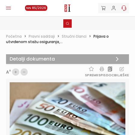
NN 85/2026
Početna
>
Pravni sadržaji
>
Stručni članci
>
Prijava o
utvrđenom stažu osiguranja,...
Detalji dokumenta
A
A
SPREMI
ISPIS
DOC
BILJEŠKE