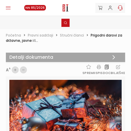
NN 85/2026
Početna
>
Pravni sadržaji
>
Stručni članci
>
Prigodni darovi za
državne, javne i l...
Detalji dokumenta
A
A
SPREMI
ISPIS
DOC
BILJEŠKE