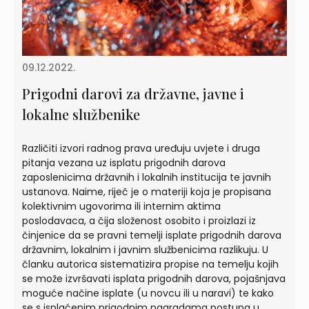
09.12.2022.
Prigodni darovi za državne, javne i
lokalne službenike
Različiti izvori radnog prava uređuju uvjete i druga
pitanja vezana uz isplatu prigodnih darova
zaposlenicima državnih i lokalnih institucija te javnih
ustanova. Naime, riječ je o materiji koja je propisana
kolektivnim ugovorima ili internim aktima
poslodavaca, a čija složenost osobito i proizlazi iz
činjenice da se pravni temelji isplate prigodnih darova
državnim, lokalnim i javnim službenicima razlikuju. U
članku autorica sistematizira propise na temelju kojih
se može izvršavati isplata prigodnih darova, pojašnjava
moguće načine isplate (u novcu ili u naravi) te kako
se s isplaćenim prigodnim nagradama postupa u