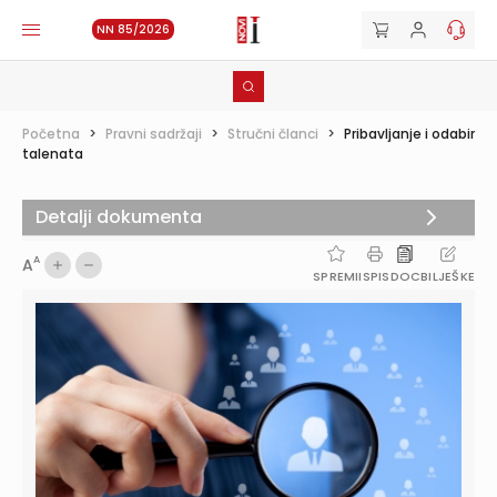
NN 85/2026
Početna
>
Pravni sadržaji
>
Stručni članci
>
Pribavljanje i odabir
talenata
Detalji dokumenta
A
A
SPREMI
ISPIS
DOC
BILJEŠKE