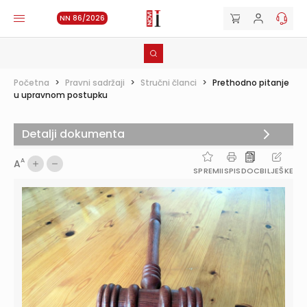
NN 86/2026
Početna
>
Pravni sadržaji
>
Stručni članci
>
Prethodno pitanje
u upravnom postupku
Detalji dokumenta
A
A
SPREMI
ISPIS
DOC
BILJEŠKE