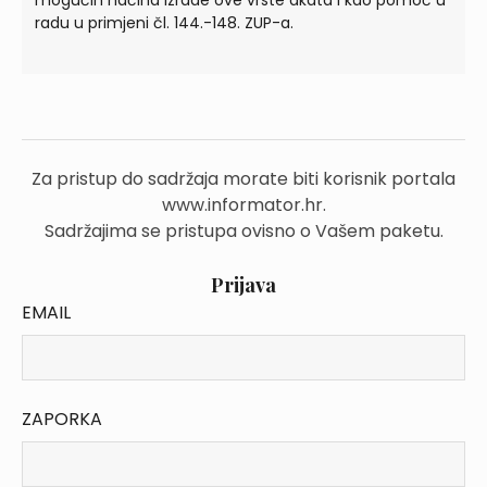
mogućih načina izrade ove vrste akata i kao pomoć u
radu u primjeni čl. 144.-148. ZUP-a.
Za pristup do sadržaja morate biti korisnik portala
www.informator.hr.
Sadržajima se pristupa ovisno o Vašem paketu.
Prijava
EMAIL
ZAPORKA