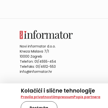
Novi informator d.o.o.
Kneza Mislava 7/1
10000 Zagreb
Telefon: 01/4555-454
Telefaks: 01/4612-553
info@informator.hr
PRATITE NAS:
Kolačići i slične tehnologije
Na našoj web stranici koristimo kolačiće i slične te
Pravila privatnosti
Impressum
Popis partnera
analiziramo promet na stranici te prikazujemo sadržaje
također koriste ove tehnologije.
Postavke