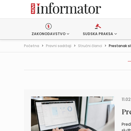
ZAKONODAVSTVO
SUDSKA PRAKSA
Početna
>
Pravni sadržaji
>
Stručni članci
>
Prestanak sl
11.0
Pr
Pred
služ