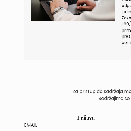
odgo
jedi
Zako
i 60
prim
pres
pomo
Za pristup do sadržaja mo
Sadržajima se
Prijava
EMAIL