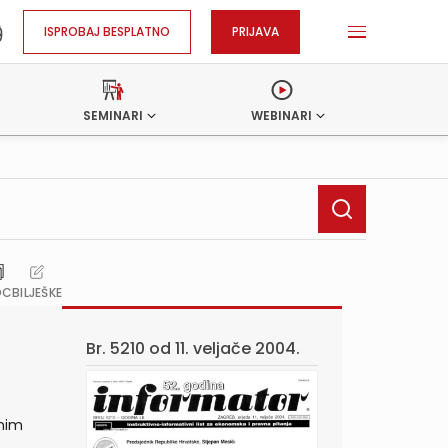
ISPROBAJ BESPLATNO
PRIJAVA
SEMINARI
WEBINARI
OC
BILJEŠKE
Br. 5210 od
11. veljače 2004.
vnim