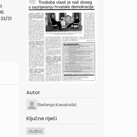
a
96.
 33/01
Autor
Štefanija Kasabašić
Ključne riječi
služba