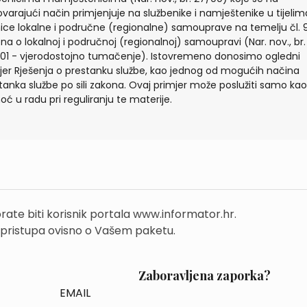
varajući način primjenjuje na službenike i namještenike u tijelim
nice lokalne i područne (regionalne) samouprave na temelju čl. 
na o lokalnoj i područnoj (regionalnoj) samoupravi (Nar. nov., br.
/01 - vjerodostojno tumačenje). Istovremeno donosimo ogledni
jer Rješenja o prestanku službe, kao jednog od mogućih načina
tanka službe po sili zakona. Ovaj primjer može poslužiti samo kao
ć u radu pri reguliranju te materije.
rate biti korisnik portala www.informator.hr.
 pristupa ovisno o Vašem paketu.
Zaboravljena zaporka?
EMAIL