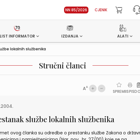
NN 85/2026
CJENIK
LIST INFORMATOR
IZDANJA
ALATI
užbe lokalnih službenika
Stručni članci
A
A
SPREMI
ISPIS
D
2.2004.
estanak službe lokalnih službenika
met ovog članka su odredbe o prestanku službe Zakona o drža
benicima i namještenicima (Nar. nov., br. 27/00) koje se na