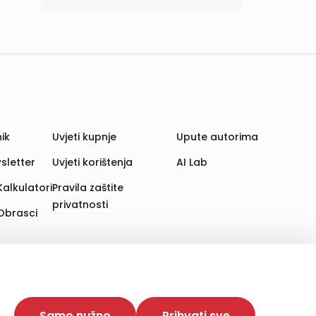
ik
Uvjeti kupnje
Upute autorima
sletter
Uvjeti korištenja
AI Lab
Kalkulatori
Pravila zaštite
privatnosti
Obrasci
aju. Time poboljšavamo korisničko iskustvo,
 više web stranica i uređaja u tu svrhu. Naši partneri
Samo nužno
Prihvati sve