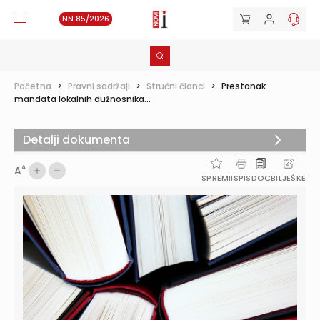
NN 85/2026
Početna
>
Pravni sadržaji
>
Stručni članci
>
Prestanak
mandata lokalnih dužnosnika...
Detalji dokumenta
A
A
SPREMI
ISPIS
DOC
BILJEŠKE