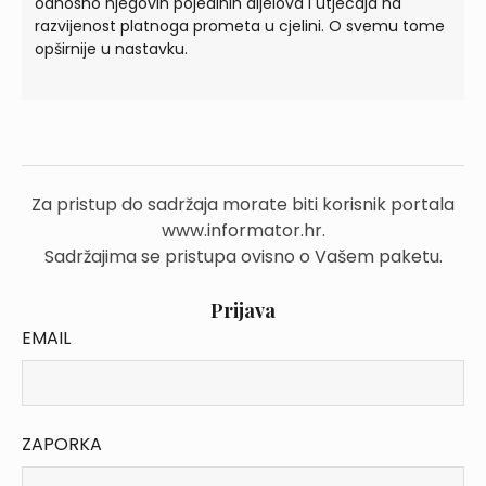
odnosno njegovih pojedinih dijelova i utjecaja na
razvijenost platnoga prometa u cjelini. O svemu tome
opširnije u nastavku.
Za pristup do sadržaja morate biti korisnik portala
www.informator.hr.
Sadržajima se pristupa ovisno o Vašem paketu.
Prijava
EMAIL
ZAPORKA