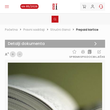
NN 85/2026
Početna
>
Pravni sadržaji
>
Stručni članci
>
Prepaid kartice
Detalji dokumenta
A
A
SPREMI
ISPIS
DOC
BILJEŠKE