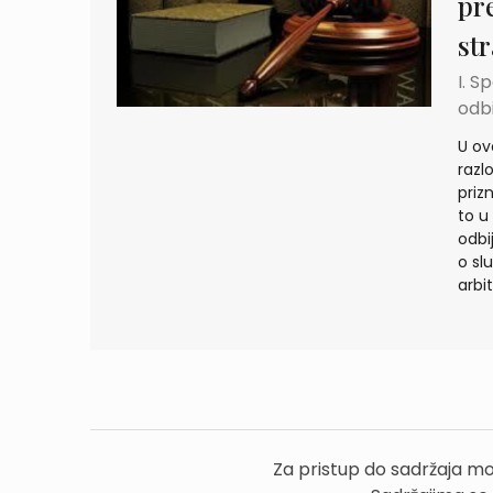
pr
st
I. S
odbi
U ov
razl
prizn
to u
odbi
o sl
arbi
Za pristup do sadržaja mo