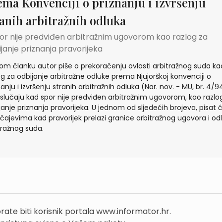
ema Konvenciji o priznanju i izvršenju
ranih arbitražnih odluka
por nije predviđen arbitražnim ugovorom kao razlog za
janje priznanja pravorijeka
om članku autor piše o prekoračenju ovlasti arbitražnog suda ka
og za odbijanje arbitražne odluke prema Njujorškoj konvenciji o
anju i izvršenju stranih arbitražnih odluka (Nar. nov. - MU, br. 4/94
 slučaju kad spor nije predviđen arbitražnim ugovorom, kao razlo
janje priznanja pravorijeka. U jednom od sljedećih brojeva, pisat
učajevima kad pravorijek prelazi granice arbitražnog ugovora i od
tražnog suda.
rate biti korisnik portala www.informator.hr.