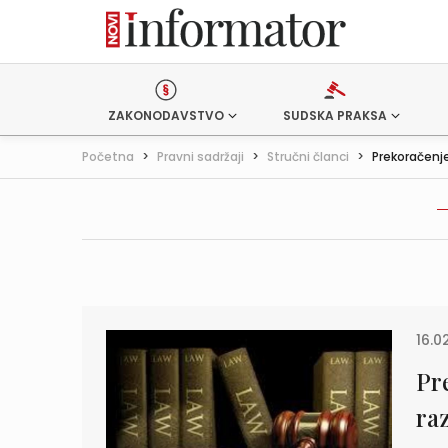
ZAKONODAVSTVO
SUDSKA PRAKSA
Početna
>
Pravni sadržaji
>
Stručni članci
>
Prekoračenje
16.0
Pr
ra