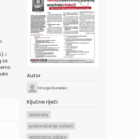
o
), i
g za
 ćemo
luka
Autor
Hrvoje Kurelec
Ključne riječi
arbitraža
prekoračenje ovlasti
arbitražna odluka