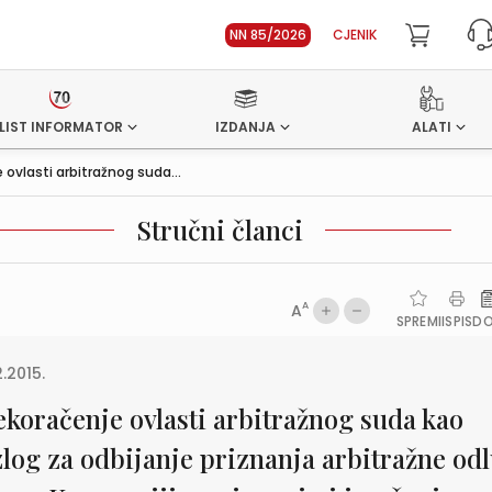
NN 85/2026
CJENIK
LIST INFORMATOR
IZDANJA
ALATI
 ovlasti arbitražnog suda...
Stručni članci
A
A
SPREMI
ISPIS
D
2.2015.
ekoračenje ovlasti arbitražnog suda kao
zlog za odbijanje priznanja arbitražne od