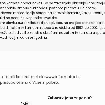
zne kamate obračunavaju se na zakasnjela plaćanja i one imaju
kter prisile između sudionika u platnom prometu. Ne postoji
ađenost metodologije obračuna zateznih kamata, kako u teoriji, t
aksi na području Republike Hrvatske.
om članku autor Miloš Kosijer, dipl. oec. na pregledan način daje 
isanih zateznih kamatnih stopa u razdoblju od 1982. do 2002. god
može biti od velike koristi u obračunima zateznih kamata u spor
kad i duljim od deset godina.
rate biti korisnik portala www.informator.hr.
 pristupa ovisno o Vašem paketu.
Zaboravljena zaporka?
EMAIL