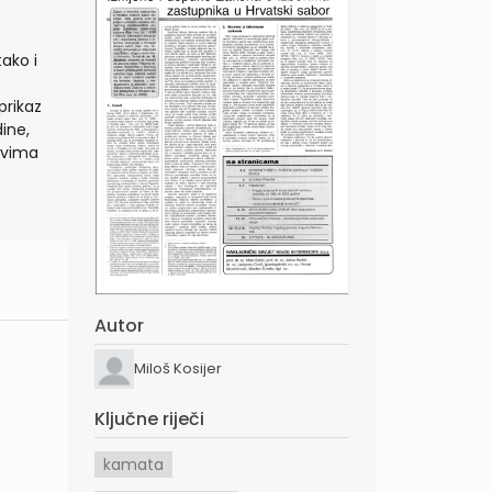
ako i
prikaz
ine,
ovima
Autor
Miloš Kosijer
Ključne riječi
kamata