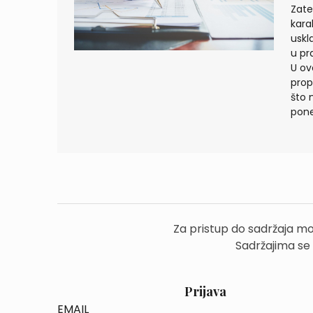
Zate
kara
uskl
u pr
U ov
prop
što 
pone
Za pristup do sadržaja mo
Sadržajima se
Prijava
EMAIL