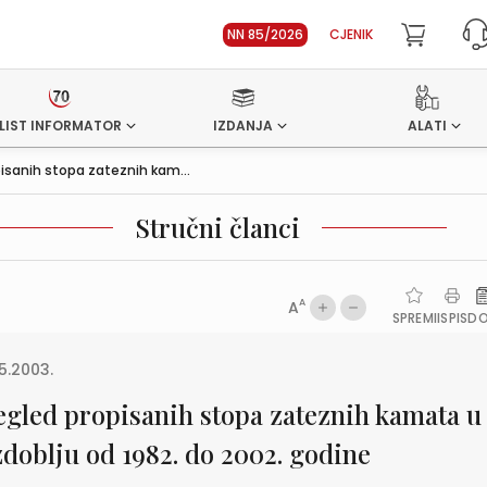
NN 85/2026
CJENIK
LIST INFORMATOR
IZDANJA
ALATI
isanih stopa zateznih kam...
Stručni članci
A
A
SPREMI
ISPIS
D
5.2003.
egled propisanih stopa zateznih kamata u
zdoblju od 1982. do 2002. godine