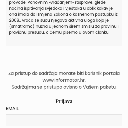
provode. Ponovnim »vraćanjem« rasprave, glede
načina ispitivanja svjedoka i vještaka u oblik kakav je
ona imala do izmjena Zakona o kaznenom postupku iz
2008., vraća se sucu njegova aktivna uloga koja je
(smatramo) nužna u jednom širem smislu za pravilnu i
pravičnu presudu, o čemu pišemo u ovom članku.
Za pristup do sadržaja morate biti korisnik portala
www.informator.hr.
Sadržajima se pristupa ovisno o Vašem paketu.
Prijava
EMAIL