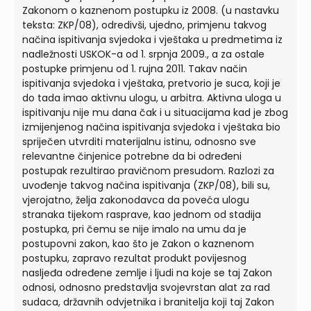
Zakonom o kaznenom postupku iz 2008. (u nastavku
teksta: ZKP/08), odredivši, ujedno, primjenu takvog
načina ispitivanja svjedoka i vještaka u predmetima iz
nadležnosti USKOK-a od 1. srpnja 2009., a za ostale
postupke primjenu od 1. rujna 2011. Takav način
ispitivanja svjedoka i vještaka, pretvorio je suca, koji je
do tada imao aktivnu ulogu, u arbitra. Aktivna uloga u
ispitivanju nije mu dana čak i u situacijama kad je zbog
izmijenjenog načina ispitivanja svjedoka i vještaka bio
spriječen utvrditi materijalnu istinu, odnosno sve
relevantne činjenice potrebne da bi određeni
postupak rezultirao pravičnom presudom. Razlozi za
uvođenje takvog načina ispitivanja (ZKP/08), bili su,
vjerojatno, želja zakonodavca da poveća ulogu
stranaka tijekom rasprave, kao jednom od stadija
postupka, pri čemu se nije imalo na umu da je
postupovni zakon, kao što je Zakon o kaznenom
postupku, zapravo rezultat produkt povijesnog
nasljeđa određene zemlje i ljudi na koje se taj Zakon
odnosi, odnosno predstavlja svojevrstan alat za rad
sudaca, državnih odvjetnika i branitelja koji taj Zakon