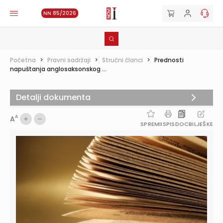
NN 85/2026
Početna
>
Pravni sadržaji
>
Stručni članci
>
Prednosti
napuštanja anglosaksonskog ...
Detalji dokumenta
A
A
SPREMI
ISPIS
DOC
BILJEŠKE