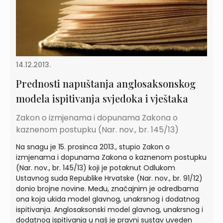
14.12.2013.
Prednosti napuštanja anglosaksonskog
modela ispitivanja svjedoka i vještaka
Zakon o izmjenama i dopunama Zakona o
kaznenom postupku (Nar. nov., br. 145/13)
Na snagu je 15. prosinca 2013., stupio Zakon o
izmjenama i dopunama Zakona o kaznenom postupku
(Nar. nov., br. 145/13) koji je potaknut Odlukom
Ustavnog suda Republike Hrvatske (Nar. nov., br. 91/12)
donio brojne novine. Među, značajnim je odredbama
ona koja ukida model glavnog, unakrsnog i dodatnog
ispitivanja. Anglosaksonski model glavnog, unakrsnog i
dodatnog ispitivanja u naš je pravni sustav uveden