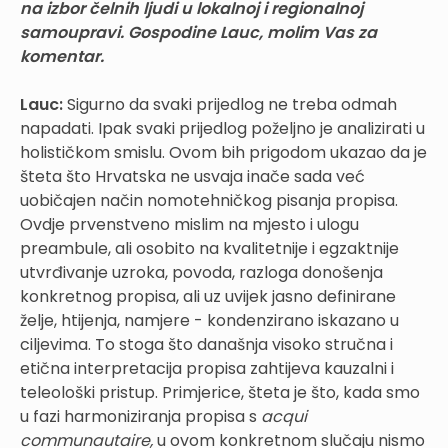
na izbor čelnih ljudi u lokalnoj i regionalnoj
samoupravi. Gospodine Lauc, molim Vas za
komentar.
Lauc:
Sigurno da svaki prijedlog ne treba odmah
napadati. Ipak svaki prijedlog poželjno je analizirati u
holističkom smislu. Ovom bih prigodom ukazao da je
šteta što Hrvatska ne usvaja inače sada već
uobičajen način nomotehničkog pisanja propisa.
Ovdje prvenstveno mislim na mjesto i ulogu
preambule, ali osobito na kvalitetnije i egzaktnije
utvrđivanje uzroka, povoda, razloga donošenja
konkretnog propisa, ali uz uvijek jasno definirane
želje, htijenja, namjere - kondenzirano iskazano u
ciljevima. To stoga što današnja visoko stručna i
etična interpretacija propisa zahtijeva kauzalni i
teleološki pristup. Primjerice, šteta je što, kada smo
u fazi harmoniziranja propisa s
acqui
communautaire,
u ovom konkretnom slučaju nismo