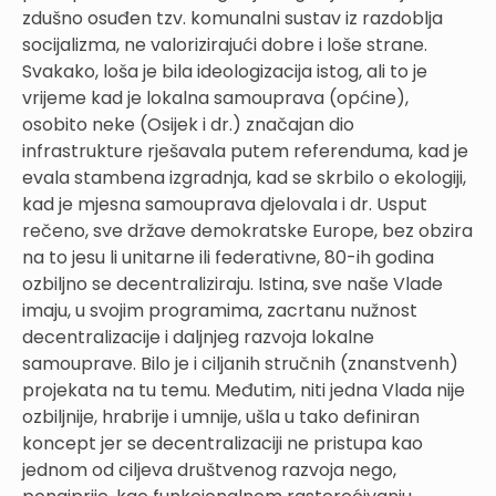
zdušno osuđen tzv. komunalni sustav iz razdoblja
socijalizma, ne valorizirajući dobre i loše strane.
Svakako, loša je bila ideologizacija istog, ali to je
vrijeme kad je lokalna samouprava (općine),
osobito neke (Osijek i dr.) značajan dio
infrastrukture rješavala putem referenduma, kad je
evala stambena izgradnja, kad se skrbilo o ekologiji,
kad je mjesna samouprava djelovala i dr. Usput
rečeno, sve države demokratske Europe, bez obzira
na to jesu li unitarne ili federativne, 80-ih godina
ozbiljno se decentraliziraju. Istina, sve naše Vlade
imaju, u svojim programima, zacrtanu nužnost
decentralizacije i daljnjeg razvoja lokalne
samouprave. Bilo je i ciljanih stručnih (znanstvenh)
projekata na tu temu. Međutim, niti jedna Vlada nije
ozbiljnije, hrabrije i umnije, ušla u tako definiran
koncept jer se decentralizaciji ne pristupa kao
jednom od ciljeva društvenog razvoja nego,