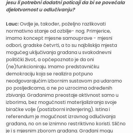
jesu li potrebni dodatni poticaji da bi se povećala
djelotvornost u odlučivanju?
Lauc:
Ovdje je, također, poželjno razlikovati
normativno stanje od ozbilje- nog. Primjerice,
imamo koncept mjesne samouprave - mjesni
odbori, gradske četvrti, a to su najbliskija mjesta
mogućeg uključivanja građana u svakodnevni
politički život, a općepoznato je da oni
(ne)funkcioniraju. Imamo predstavničku
demokraciju koja se realizira potpuno
neodgovarajućim izbornim sustavom pa udaramo
po posljedicama, a ne po uzrocima određenih
zbivanja. Građanima preostaje aktivnost samo u
izborima, bez mogućnosti materijaliziranja svoje
biračke volje (postizborni inženjering). Istina i
referendum je mogućnost izravnog odlučivanja
građana, no on se iznimno restriktivno koristi. Slično
je i s mjesnim zborom građana. Građani mogu