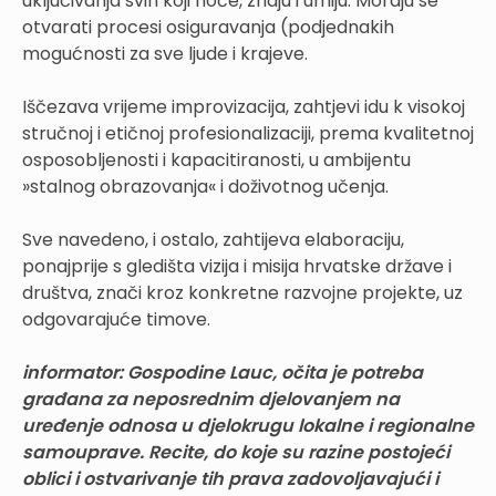
uključivanja svih koji hoće, znaju i umiju. Moraju se
otvarati procesi osiguravanja (podjednakih
mogućnosti za sve ljude i krajeve.
Iščezava vrijeme improvizacija, zahtjevi idu k visokoj
stručnoj i etičnoj profesionalizaciji, prema kvalitetnoj
osposobljenosti i kapacitiranosti, u ambijentu
»stalnog obrazovanja« i doživotnog učenja.
Sve navedeno, i ostalo, zahtijeva elaboraciju,
ponajprije s gledišta vizija i misija hrvatske države i
društva, znači kroz konkretne razvojne projekte, uz
odgovarajuće timove.
informator: Gospodine Lauc, očita je potreba
građana za neposrednim djelovanjem na
uređenje odnosa u djelokrugu lokalne i regionalne
samouprave. Recite, do koje su razine postojeći
oblici i ostvarivanje tih prava zadovoljavajući i