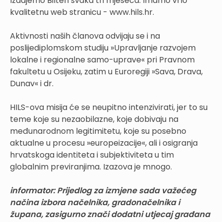
Izdajemo Bilten svaka tri mjeseca. Imamo vrlo
kvalitetnu web stranicu - www.hils.hr.
Aktivnosti naših članova odvijaju se i na
poslijediplomskom studiju »Upravljanje razvojem
lokalne i regionalne samo-uprave« pri Pravnom
fakultetu u Osijeku, zatim u Euroregiji »Sava, Drava,
Dunav« i dr.
HILS-ova misija će se neupitno intenzivirati, jer to su
teme koje su nezaobilazne, koje dobivaju na
međunarodnom legitimitetu, koje su posebno
aktualne u procesu »europeizacije«, ali i osigranja
hrvatskoga identiteta i subjektiviteta u tim
globalnim previranjima. Izazova je mnogo.
informator: Prijedlog za izmjene sada važećeg
načina izbora načelnika, gradonačelnika i
župana, zasigurno znači dodatni utjecaj građana