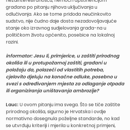
nezainteresiranošću, nemoći i apstinencijom
građana po pitanju njihova uključivanja u
odlučivanja. Ako se tome pridoda neučinkovito
sudstvo, nije čudno daje dosta nezadovoljavajuće
stanje oko izravnog sudjelovanja građa-na u
političkom životu općenito, posebice na lokalnoj
razini.
informator: Jesu li, primjerice, u zaštiti prirodnog
okoliša ili u protupožarnoj zaštiti, građani u
položaju da, polazeći od vlastitih potreba,
cjelovito djeluju na konačne odluke, posebno u
svezi s određivanjem mjesta za odlaganje otpada
ili organiziranja uništavanja ambrozije?
Lauc:
U ovom pitanju ima svega. Što se tiče zaštite
prirodnog okoliša, sigurno je Hrvatska i ovdje
normativno dosegnula poželjne standarde, no kad
se utvrđuju kriteriji i mjerila u konkretnoj primjeni,