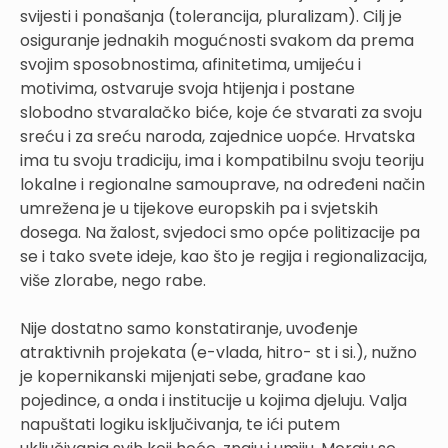
svijesti i ponašanja (tolerancija, pluralizam). Cilj je
osiguranje jednakih mogućnosti svakom da prema
svojim sposobnostima, afinitetima, umijeću i
motivima, ostvaruje svoja htijenja i postane
slobodno stvaralačko biće, koje će stvarati za svoju
sreću i za sreću naroda, zajednice uopće. Hrvatska
ima tu svoju tradiciju, ima i kompatibilnu svoju teoriju
lokalne i regionalne samouprave, na određeni način
umrežena je u tijekove europskih pa i svjetskih
dosega. Na žalost, svjedoci smo opće politizacije pa
se i tako svete ideje, kao što je regija i regionalizacija,
više zlorabe, nego rabe.
Nije dostatno samo konstatiranje, uvođenje
atraktivnih projekata (e-vlada, hitro- st i si.), nužno
je kopernikanski mijenjati sebe, građane kao
pojedince, a onda i institucije u kojima djeluju. Valja
napuštati logiku isključivanja, te ići putem