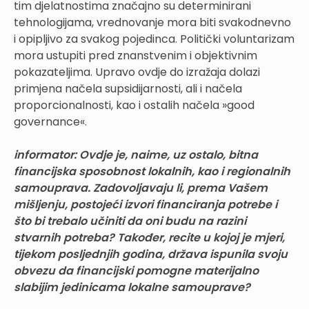
tim djelatnostima značajno su determinirani
tehnologijama, vrednovanje mora biti svakodnevno
i opipljivo za svakog pojedinca. Politički voluntarizam
mora ustupiti pred znanstvenim i objektivnim
pokazateljima. Upravo ovdje do izražaja dolazi
primjena načela supsidijarnosti, ali i načela
proporcionalnosti, kao i ostalih načela »good
governance«.
informator: Ovdje je, naime, uz ostalo, bitna
financijska sposobnost lokalnih, kao i regionalnih
samouprava. Zadovoljavaju li, prema Vašem
mišljenju, postojeći izvori financiranja potrebe i
što bi trebalo učiniti da oni budu na razini
stvarnih potreba? Također, recite u kojoj je mjeri,
tijekom posljednjih godina, država ispunila svoju
obvezu da financijski pomogne materijalno
slabijim jedinicama lokalne samouprave?