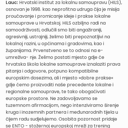
Lauc:
Hrvatski institut za lokalnu samoupravu (HILS),
osnovan je 1998. kao neprofitna udruga čija je misija
proučavanje i promicanje ideje i prakse lokalne
samouprave u Hrvatskoj. HILS ozbiljno radi na
samoodrživosti, odlučili smo biti angažiraniji,
agresivniji, ustrajniji, želimo biti prepoznatljivi na
lokalnoj razini, u općinama i gradovima, kao i
županijama. Prvenstveno se to odnosi na e-
umreživa- nje. Želimo postati mjesto gdje će
hrvatska škola lokalne samouprave iznalaziti prava
pitanja i odgovore, potpuno kompatibilne
europskim dosezima, ali i mjesto »dobre prakse«
gdje ćemo proizvoditi naše precedente lokalne i
regionalne samouprave, te tako obogaćivati
europske prostore. Ne zadovoljavamo se
tuzemnom afirmacijom, nego intenziviramo širenje
kruga i inozemnih partnera i međunarodnih tijela u
čijem radu sudjelujemo. Osobita pozornost pridaje
se ENTO - stožernoj europskoj mreži za trening