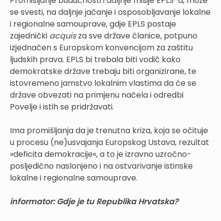
Promišljanje budućnosti i daljnje misije EPLS-a, može
se svesti, na daljnje jačanje i osposobljavanje lokalne
i regionalne samouprave, gdje EPLS postaje
zajednički
acquis
za sve države članice, potpuno
izjednačen s Europskom konvencijom za zaštitu
ljudskih prava. EPLS bi trebala biti vodič kako
demokratske države trebaju biti organizirane, te
istovremeno jamstvo lokalnim vlastima da će se
države obvezati na primjenu načela i odredbi
Povelje i istih se pridržavati.
Ima promišljanja da je trenutna kriza, koja se očituje
u procesu (ne)usvajanja Europskog Ustava, rezultat
»deficita demokracije«, a to je izravno uzročno-
posljedično naslonjeno i na ostvarivanje istinske
lokalne i regionalne samouprave.
informator: Gdje je tu Republika Hrvatska?