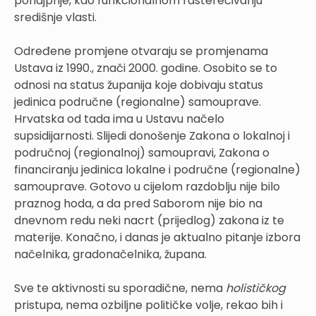
ponajprije, kao funkcionalnom rasterećivanju
središnje vlasti.
Određene promjene otvaraju se promjenama
Ustava iz 1990., znači 2000. godine. Osobito se to
odnosi na status županija koje dobivaju status
jedinica područne (regionalne) samouprave.
Hrvatska od tada ima u Ustavu načelo
supsidijarnosti. Slijedi donošenje Zakona o lokalnoj i
područnoj (regionalnoj) samoupravi, Zakona o
financiranju jedinica lokalne i područne (regionalne)
samouprave. Gotovo u cijelom razdoblju nije bilo
praznog hoda, a da pred Saborom nije bio na
dnevnom redu neki nacrt (prijedlog) zakona iz te
materije. Konačno, i danas je aktualno pitanje izbora
načelnika, gradonačelnika, župana.
Sve te aktivnosti su sporadične, nema
holističkog
pristupa, nema ozbiljne političke volje, rekao bih i