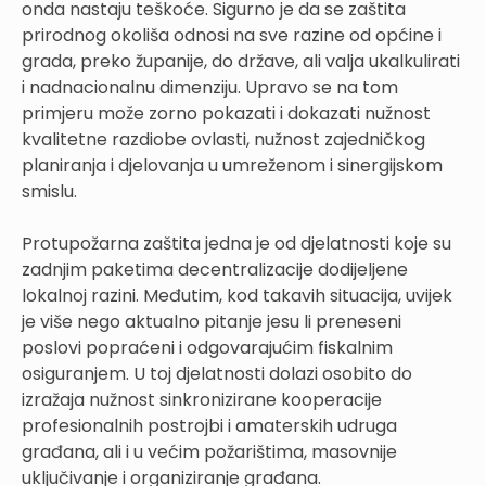
onda nastaju teškoće. Sigurno je da se zaštita
prirodnog okoliša odnosi na sve razine od općine i
grada, preko županije, do države, ali valja ukalkulirati
i nadnacionalnu dimenziju. Upravo se na tom
primjeru može zorno pokazati i dokazati nužnost
kvalitetne razdiobe ovlasti, nužnost zajedničkog
planiranja i djelovanja u umreženom i sinergijskom
smislu.
Protupožarna zaštita jedna je od djelatnosti koje su
zadnjim paketima decentralizacije dodijeljene
lokalnoj razini. Međutim, kod takavih situacija, uvijek
je više nego aktualno pitanje jesu li preneseni
poslovi popraćeni i odgovarajućim fiskalnim
osiguranjem. U toj djelatnosti dolazi osobito do
izražaja nužnost sinkronizirane kooperacije
profesionalnih postrojbi i amaterskih udruga
građana, ali i u većim požarištima, masovnije
uključivanje i organiziranje građana.