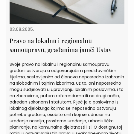
03.08.2005.
Pravo na lokalnu i regionalnu
samoupravu, građanima jamči Ustav
Svoje pravo na lokalnu i regionalnu samoupravu
građani ostvaruju u odgovarajućim predstavničkim
tijelima, sastavljenim od članova neposredno izabranih
na slobodnim i tajnim izborima, Uz to, oni neposredno
mogu sudjelovati u upravljanju lokalnim poslovima, i to
na zborovima, putem referenduma ili na drugi način,
određen zakonom i statutom. Riječ je o poslovima iz
lokalnog djelokurga kojima se neposedno ostvaruju
potrebe građana, osobito onih koji se odnose na
uređenje naselja, prostorno uređenje, urbanističko
planiranje, na komunalne djelatnosti i sl. O dostignutoj
razini u ostvarivanju tih prava u svakodnevnom životu