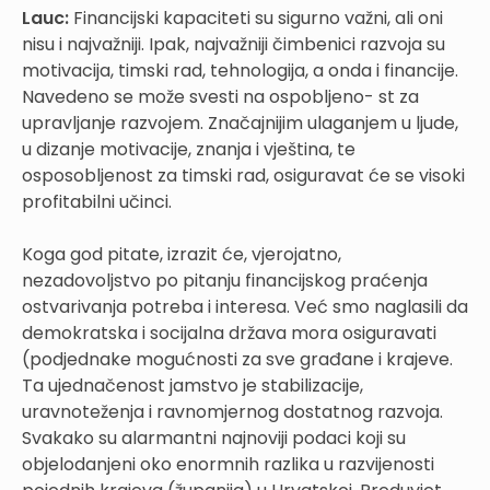
Lauc:
Financijski kapaciteti su sigurno važni, ali oni
nisu i najvažniji. Ipak, najvažniji čimbenici razvoja su
motivacija, timski rad, tehnologija, a onda i financije.
Navedeno se može svesti na ospobljeno- st za
upravljanje razvojem. Značajnijim ulaganjem u ljude,
u dizanje motivacije, znanja i vještina, te
osposobljenost za timski rad, osiguravat će se visoki
profitabilni učinci.
Koga god pitate, izrazit će, vjerojatno,
nezadovoljstvo po pitanju financijskog praćenja
ostvarivanja potreba i interesa. Već smo naglasili da
demokratska i socijalna država mora osiguravati
(podjednake mogućnosti za sve građane i krajeve.
Ta ujednačenost jamstvo je stabilizacije,
uravnoteženja i ravnomjernog dostatnog razvoja.
Svakako su alarmantni najnoviji podaci koji su
objelodanjeni oko enormnih razlika u razvijenosti