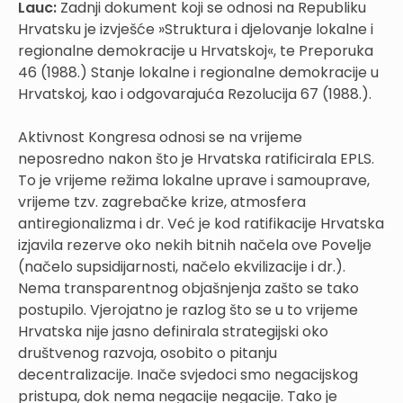
Lauc:
Zadnji dokument koji se odnosi na Republiku
Hrvatsku je izvješće »Struktura i djelovanje lokalne i
regionalne demokracije u Hrvatskoj«, te Preporuka
46 (1988.) Stanje lokalne i regionalne demokracije u
Hrvatskoj, kao i odgovarajuća Rezolucija 67 (1988.).
Aktivnost Kongresa odnosi se na vrijeme
neposredno nakon što je Hrvatska ratificirala EPLS.
To je vrijeme režima lokalne uprave i samouprave,
vrijeme tzv. zagrebačke krize, atmosfera
antiregionalizma i dr. Već je kod ratifikacije Hrvatska
izjavila rezerve oko nekih bitnih načela ove Povelje
(načelo supsidijarnosti, načelo ekvilizacije i dr.).
Nema transparentnog objašnjenja zašto se tako
postupilo. Vjerojatno je razlog što se u to vrijeme
Hrvatska nije jasno definirala strategijski oko
društvenog razvoja, osobito o pitanju
decentralizacije. Inače svjedoci smo negacijskog
pristupa, dok nema negacije negacije. Tako je