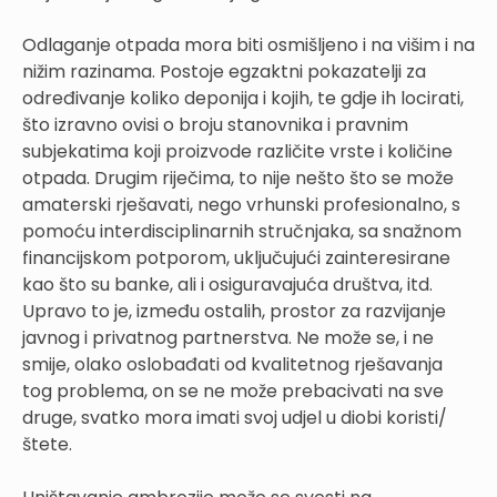
Odlaganje otpada mora biti osmišljeno i na višim i na
nižim razinama. Postoje egzaktni pokazatelji za
određivanje koliko deponija i kojih, te gdje ih locirati,
što izravno ovisi o broju stanovnika i pravnim
subjekatima koji proizvode različite vrste i količine
otpada. Drugim riječima, to nije nešto što se može
amaterski rješavati, nego vrhunski profesionalno, s
pomoću interdisciplinarnih stručnjaka, sa snažnom
financijskom potporom, uključujući zainteresirane
kao što su banke, ali i osiguravajuća društva, itd.
Upravo to je, između ostalih, prostor za razvijanje
javnog i privatnog partnerstva. Ne može se, i ne
smije, olako oslobađati od kvalitetnog rješavanja
tog problema, on se ne može prebacivati na sve
druge, svatko mora imati svoj udjel u diobi koristi/
štete.