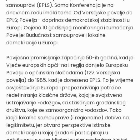
samoupravi (EPLS). Sama Konferencija je na
dnevnom redu imala teme: Od Versajske povelje do
EPLS; Povelja - doprinos demokratskoj stabilnosti u
Europi; Ocjena 10 godišnjeg monitoringa i tumačenja
Povelje; Budućnost samouprave i lokalne
demokracije u Europi.
Povijesno promišljanje započinje 50-ih godina, kad je
Vijeće europskih opći-na i regija donijelo Europsku
Povelju o općinskim slobodama (tzv. Versajska
povelja) do 1985. kad je donesena EPLS. To je vrijeme
osvještavanja Europe i prepoznavanja potrebe
redefiniranja klasične države, kojoj je svojstveno
ustrojavanje »odozgo«, sa stasanjem građanskog
društva, koje se samoorganizira »odozdo«. Tako
ideja lokalne samouprave (i regionalne) dobiva na
legitimitetu, jer otvara perspektive istinske
demokracije u kojoj građani participiraju u