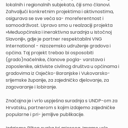
lokalnih i regionalnih subjekata, čiji smo članovi.
Zahvaljući konkretnim projektima i aktivnostima,
osigurava se sve veća sa- moreferentnost i
samoodrživost. Upravo smo u realzaciji projekta
»Međuopćinska i ineraktivna suradnja u Istočnoj
Slavoniji«, gdje je partner respektabilni VNG
International - nizozemsko udruženje gradova i
općina. Taj projekt trebao bi osposobiti
(grado)načelnike, članove pogla- varstava i
zaposlenike, aktiviste civilnog društva u općinama i
gradovima iz Osječko-Baranjske i Vukovarsko-
srijemske županije, za zajedničko djelovanje, za
zagovaranje i lobiranje.
Značajna je i vrlo uspješna suradnja s UNDP-om za
Hrvatsku, partnerom s kojim izdajemo zajedničke
popularne i pri- jemljive publikacije.