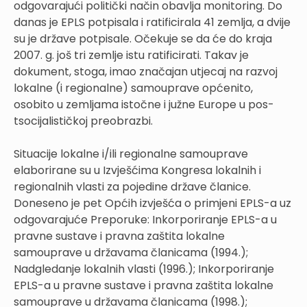
odgovarajući politički način obavlja monitoring. Do
danas je EPLS potpisala i ratificirala 41 zemlja, a dvije
su je države potpisale. Očekuje se da će do kraja
2007. g. još tri zemlje istu ratificirati. Takav je
dokument, stoga, imao značajan utjecaj na razvoj
lokalne (i regionalne) samouprave općenito,
osobito u zemljama istočne i južne Europe u pos-
tsocijalističkoj preobrazbi.
Situacije lokalne i/ili regionalne samouprave
elaborirane su u Izvješćima Kongresa lokalnih i
regionalnih vlasti za pojedine države članice.
Doneseno je pet Općih izvješća o primjeni EPLS-a uz
odgovarajuće Preporuke: Inkorporiranje EPLS-a u
pravne sustave i pravna zaštita lokalne
samouprave u državama članicama (1994.);
Nadgledanje lokalnih vlasti (1996.); Inkorporiranje
EPLS-a u pravne sustave i pravna zaštita lokalne
samouprave u državama članicama (1998.);