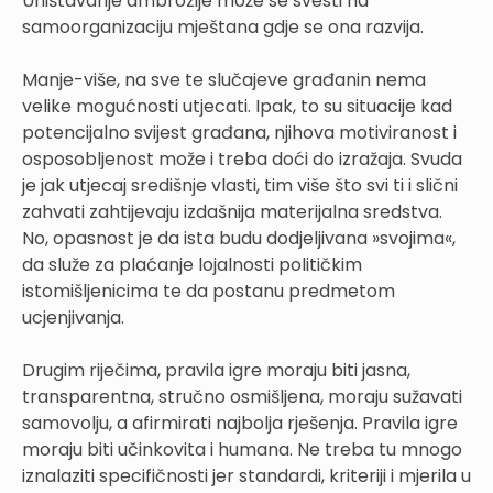
Uništavanje ambrozije može se svesti na
samoorganizaciju mještana gdje se ona razvija.
Manje-više, na sve te slučajeve građanin nema
velike mogućnosti utjecati. Ipak, to su situacije kad
potencijalno svijest građana, njihova motiviranost i
osposobljenost može i treba doći do izražaja. Svuda
je jak utjecaj središnje vlasti, tim više što svi ti i slični
zahvati zahtijevaju izdašnija materijalna sredstva.
No, opasnost je da ista budu dodjeljivana »svojima«,
da služe za plaćanje lojalnosti političkim
istomišljenicima te da postanu predmetom
ucjenjivanja.
Drugim riječima, pravila igre moraju biti jasna,
transparentna, stručno osmišljena, moraju sužavati
samovolju, a afirmirati najbolja rješenja. Pravila igre
moraju biti učinkovita i humana. Ne treba tu mnogo
iznalaziti specifičnosti jer standardi, kriteriji i mjerila u