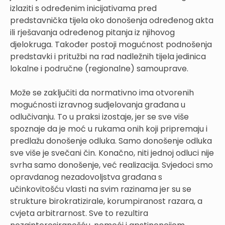
izlaziti s određenim inicijativama pred
predstavnička tijela oko donošenja određenog akta
ili rješavanja određenog pitanja iz njihovog
djelokruga. Također postoji mogućnost podnošenja
predstavki i pritužbi na rad nadležnih tijela jedinica
lokalne i područne (regionalne) samouprave.
Može se zaključiti da normativno ima otvorenih
mogućnosti izravnog sudjelovanja građana u
odlučivanju. To u praksi izostaje, jer se sve više
spoznaje da je moć u rukama onih koji pripremaju i
predlažu donošenje odluka. Samo donošenje odluka
sve više je svečani čin. Konačno, niti jednoj odluci nije
svrha samo donošenje, već realizacija. Svjedoci smo
opravdanog nezadovoljstva građana s
učinkovitošću vlasti na svim razinama jer su se
strukture birokratizirale, korumpiranost razara, a
cvjeta arbitrarnost. Sve to rezultira