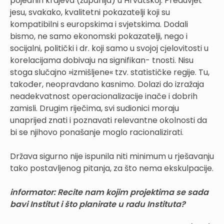
pojednih krajeva (županija) u Hrvatskoj. Preduvjet
jesu, svakako, kvalitetni pokazatelji koji su
kompatibilni s europskima i svjetskima. Dodali
bismo, ne samo ekonomski pokazatelji, nego i
socijalni, politički i dr. koji samo u svojoj cjelovitosti u
korelacijama dobivaju na signifikan- tnosti. Nisu
stoga slučajno »izmišljene« tzv. statističke regije. Tu,
također, neopravdano kasnimo. Dolazi do izražaja
neadekvatnost operacionalizacije inače i dobrih
zamisli. Drugim riječima, svi sudionici moraju
unaprijed znati i poznavati relevantne okolnosti da
bi se njihovo ponašanje moglo racionalizirati.
Država sigurno nije ispunila niti minimum u rješavanju
tako postavljenog pitanja, za što nema ekskulpacije.
informator: Recite nam kojim projektima se sada
bavi Institut i što planirate u radu Instituta?