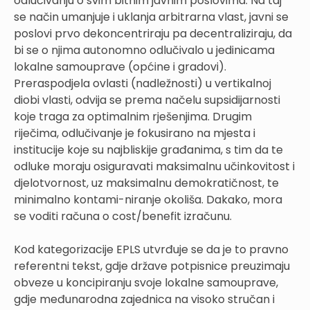
odlučivanju o svim bitnim javnim poslovima. Na taj
se način umanjuje i uklanja arbitrarna vlast, javni se
poslovi prvo dekoncentriraju pa decentraliziraju, da
bi se o njima autonomno odlučivalo u jedinicama
lokalne samouprave (općine i gradovi).
Preraspodjela ovlasti (nadležnosti) u vertikalnoj
diobi vlasti, odvija se prema načelu supsidijarnosti
koje traga za optimalnim rješenjima. Drugim
riječima, odlučivanje je fokusirano na mjesta i
institucije koje su najbliskije građanima, s tim da te
odluke moraju osiguravati maksimalnu učinkovitost i
djelotvornost, uz maksimalnu demokratičnost, te
minimalno kontami-niranje okoliša. Dakako, mora
se voditi računa o cost/benefit izračunu.
Kod kategorizacije EPLS utvrđuje se da je to pravno
referentni tekst, gdje države potpisnice preuzimaju
obveze u koncipiranju svoje lokalne samouprave,
gdje međunarodna zajednica na visoko stručan i