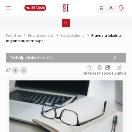
NN 85/2026
Početna
>
Pravni sadržaji
>
Stručni članci
>
Pravo na lokalnu i
regionalnu samoupr...
Detalji dokumenta
A
A
SPREMI
ISPIS
DOC
BILJEŠKE