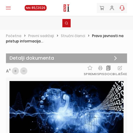
NN 85/2026
Početna
>
Pravni sadržaji
>
Stručni članci
>
Pravo javnosti na
pristup informacija...
Detalji dokumenta
A
A
SPREMI
ISPIS
DOC
BILJEŠKE