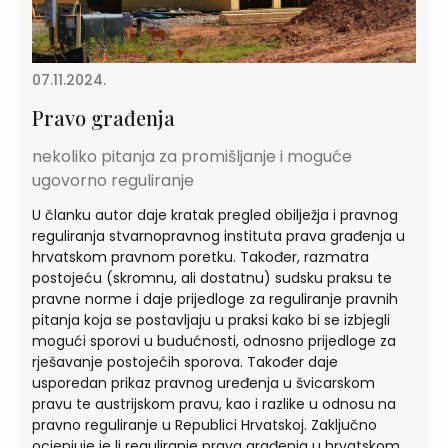
07.11.2024.
Pravo građenja
nekoliko pitanja za promišljanje i moguće
ugovorno reguliranje
U članku autor daje kratak pregled obilježja i pravnog
reguliranja stvarnopravnog instituta prava građenja u
hrvatskom pravnom poretku. Također, razmatra
postojeću (skromnu, ali dostatnu) sudsku praksu te
pravne norme i daje prijedloge za reguliranje pravnih
pitanja koja se postavljaju u praksi kako bi se izbjegli
mogući sporovi u budućnosti, odnosno prijedloge za
rješavanje postojećih sporova. Također daje
usporedan prikaz pravnog uređenja u švicarskom
pravu te austrijskom pravu, kao i razlike u odnosu na
pravno reguliranje u Republici Hrvatskoj. Zaključno
ocjenjuje je li reguliranje prava građenja u hrvatskom