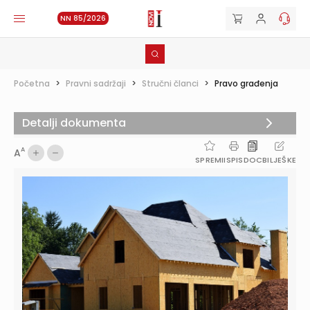
NN 85/2026
Početna
>
Pravni sadržaji
>
Stručni članci
>
Pravo građenja
Detalji dokumenta
A
A
SPREMI
ISPIS
DOC
BILJEŠKE