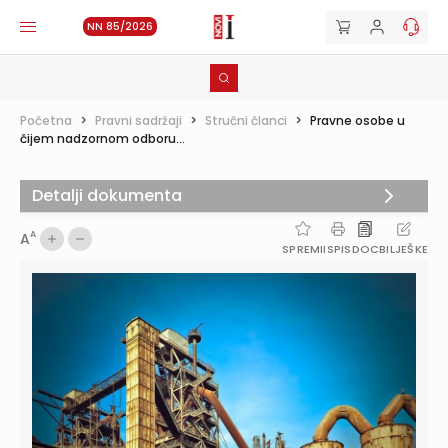
NN 85/2026
Početna
>
Pravni sadržaji
>
Stručni članci
>
Pravne osobe u
čijem nadzornom odboru...
Detalji dokumenta
A
A
SPREMI
ISPIS
DOC
BILJEŠKE