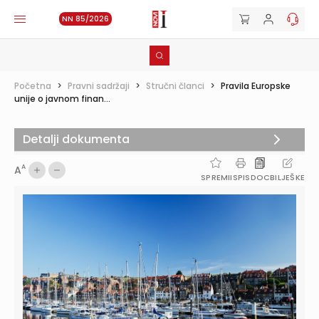
NN 85/2026
Početna
>
Pravni sadržaji
>
Stručni članci
>
Pravila Europske
unije o javnom finan...
Detalji dokumenta
A
A
SPREMI
ISPIS
DOC
BILJEŠKE