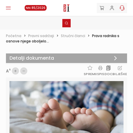
NN 85/2026
Početna
>
Pravni sadržaji
>
Stručni članci
>
Prava radnika s
osnove njege oboljelo...
Detalji dokumenta
A
A
SPREMI
ISPIS
DOC
BILJEŠKE