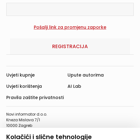
REGISTRACIJA
Uvjeti kupnje
Upute autorima
Uvjeti korištenja
AI Lab
Pravila zaštite privatnosti
Novi informator d.o.o.
Kneza Mislava 7/1
10000 Zagreb
Telefon: 01/4555-454
Kolačići i slične tehnologije
Telefaks: 01/4612-553