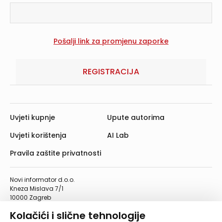
REGISTRACIJA
Uvjeti kupnje
Upute autorima
Uvjeti korištenja
AI Lab
Pravila zaštite privatnosti
Novi informator d.o.o.
Kneza Mislava 7/1
10000 Zagreb
Telefon: 01/4555-454
Kolačići i slične tehnologije
Telefaks: 01/4612-553