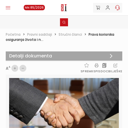
NN 85/2026
Početna
>
Pravni sadržaji
>
Stručni članci
>
Prava korisnika
osiguranja života i n...
Detalji dokumenta
A
A
SPREMI
ISPIS
DOC
BILJEŠKE