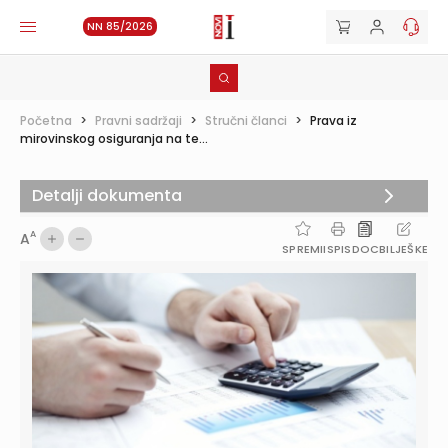
NN 85/2026
Početna
>
Pravni sadržaji
>
Stručni članci
>
Prava iz
mirovinskog osiguranja na te...
Detalji dokumenta
A
A
SPREMI
ISPIS
DOC
BILJEŠKE