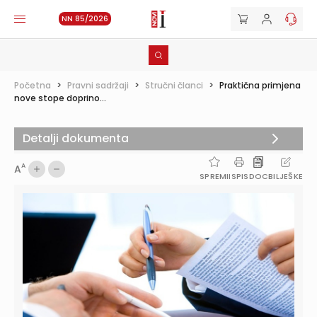
NN 85/2026
Početna
>
Pravni sadržaji
>
Stručni članci
>
Praktična primjena
nove stope doprino...
Detalji dokumenta
A
A
SPREMI
ISPIS
DOC
BILJEŠKE