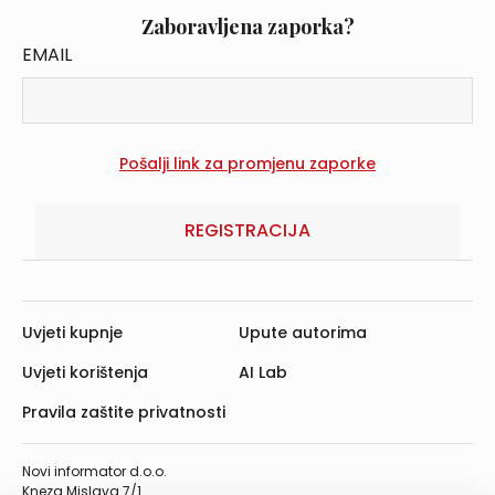
Zaboravljena zaporka?
EMAIL
REGISTRACIJA
Uvjeti kupnje
Upute autorima
Uvjeti korištenja
AI Lab
Pravila zaštite privatnosti
Novi informator d.o.o.
Kneza Mislava 7/1