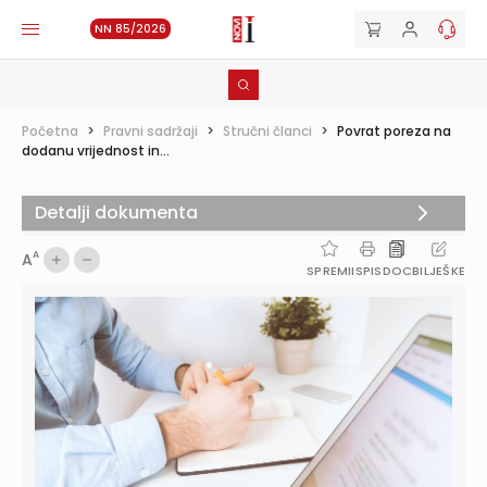
NN 85/2026
Početna
>
Pravni sadržaji
>
Stručni članci
>
Povrat poreza na
dodanu vrijednost in...
Detalji dokumenta
A
A
SPREMI
ISPIS
DOC
BILJEŠKE