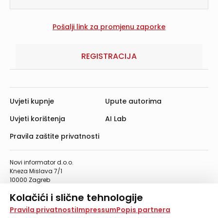
REGISTRACIJA
Uvjeti kupnje
Upute autorima
Uvjeti korištenja
AI Lab
Pravila zaštite privatnosti
Novi informator d.o.o.
Kneza Mislava 7/1
10000 Zagreb
Telefon: 01/4555-454
Kolačići i slične tehnologije
Telefaks: 01/4612-553
info@informator.hr
Na našoj web stranici koristimo kolačiće i slične
Pravila privatnosti
Impressum
Popis partnera
tehnologije za pohranu, čitanje i obradu informacija na