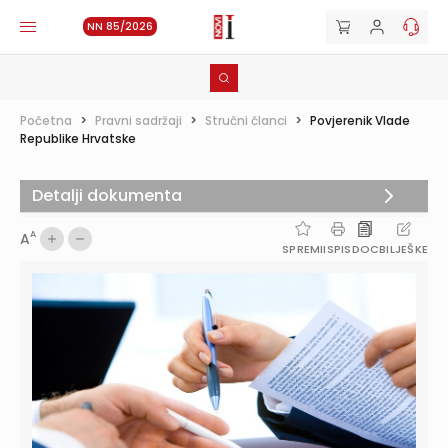
NN 85/2026
Početna
>
Pravni sadržaji
>
Stručni članci
>
Povjerenik Vlade
Republike Hrvatske
Detalji dokumenta
A
A
SPREMI
ISPIS
DOC
BILJEŠKE