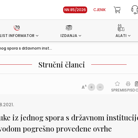
NN 85/2026
CJENIK
LIST INFORMATOR
IZDANJA
ALATI
nog spora s državnom inst...
Stručni članci
A
A
SPREMI
ISPIS
D
8.2021.
uke iz jednog spora s državnom instituci
vodom pogrešno provedene ovrhe