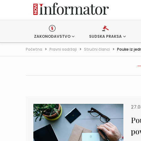
ZAKONODAVSTVO
SUDSKA PRAKSA
Početna
>
Pravni sadržaji
>
Stručni članci
>
Pouke iz jed
27.0
Po
po