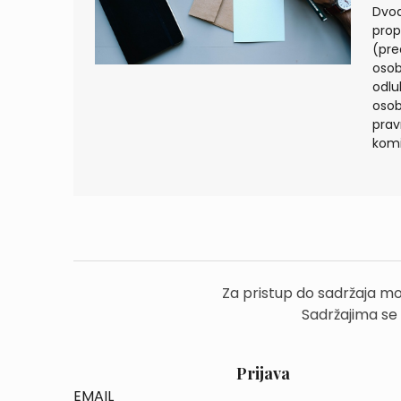
Dvod
prop
(pre
osob
odlu
osob
prav
komi
Za pristup do sadržaja mo
Sadržajima se
Prijava
EMAIL