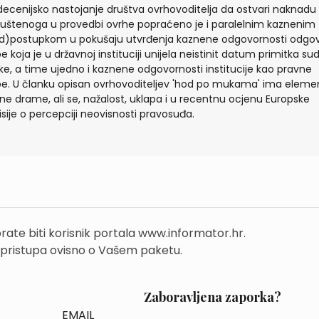
ecenijsko nastojanje društva ovrhovoditelja da ostvari naknadu
uštenoga u provedbi ovrhe popraćeno je i paralelnim kaznenim
d)postupkom u pokušaju utvrđenja kaznene odgovornosti odgo
e koja je u državnoj instituciji unijela neistinit datum primitka su
ke, a time ujedno i kaznene odgovornosti institucije kao pravne
e. U članku opisan ovrhovoditeljev 'hod po mukama' ima eleme
ne drame, ali se, nažalost, uklapa i u recentnu ocjenu Europske
sije o percepciji neovisnosti pravosuđa.
rate biti korisnik portala www.informator.hr.
 pristupa ovisno o Vašem paketu.
Zaboravljena zaporka?
EMAIL