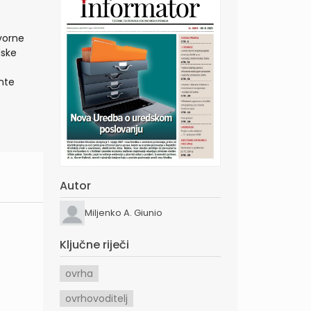
vorne
dske
nte
Autor
Miljenko A. Giunio
Ključne riječi
ovrha
ovrhovoditelj