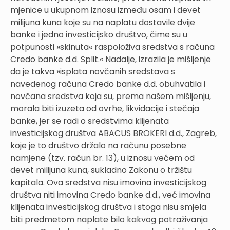
mjenice u ukupnom iznosu između osam i devet
milijuna kuna koje su na naplatu dostavile dvije
banke i jedno investicijsko društvo, čime su u
potpunosti »skinuta« raspoloživa sredstva s računa
Credo banke d.d. Split.« Nadalje, izrazila je mišljenje
da je takva »isplata novčanih sredstava s
navedenog računa Credo banke d.d. obuhvatila i
novčana sredstva koja su, prema našem mišljenju,
morala biti izuzeta od ovrhe, likvidacije i stečaja
banke, jer se radi o sredstvima klijenata
investicijskog društva ABACUS BROKERI d.d., Zagreb,
koje je to društvo držalo na računu posebne
namjene (tzv. račun br. 13), u iznosu većem od
devet milijuna kuna, sukladno Zakonu o tržištu
kapitala. Ova sredstva nisu imovina investicijskog
društva niti imovina Credo banke d.d., već imovina
klijenata investicijskog društva i stoga nisu smjela
biti predmetom naplate bilo kakvog potraživanja