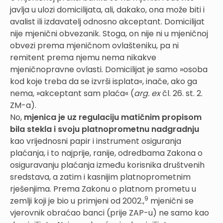
javlja u ulozi domicilijata, ali, dakako, ona može biti i
avalist ili izdavatelj odnosno akceptant. Domicilijat
nije mjenični obvezanik. Stoga, on nije ni u mjeničnoj
obvezi prema mjeničnom ovlašteniku, pa ni
remitent prema njemu nema nikakve
mjeničnopravne ovlasti. Domicilijat je samo »osoba
kod koje treba da se izvrši isplata«, inače, ako ga
nema, »akceptant sam plaća« (
arg. ex
čl. 26. st. 2.
ZM-a).
No,
mjenica je uz regulaciju matičnim propisom
bila stekla i svoju platnoprometnu nadgradnju
kao vrijednosni papir i instrument osiguranja
plaćanja, i to najprije, ranije, odredbama Zakona o
osiguravanju plaćanja između korisnika društvenih
sredstava, a zatim i kasnijim platnoprometnim
rješenjima. Prema Zakonu o platnom prometu u
9
zemlji koji je bio u primjeni od 2002.,
mjenični se
vjerovnik obraćao banci (prije ZAP-u) ne samo kao