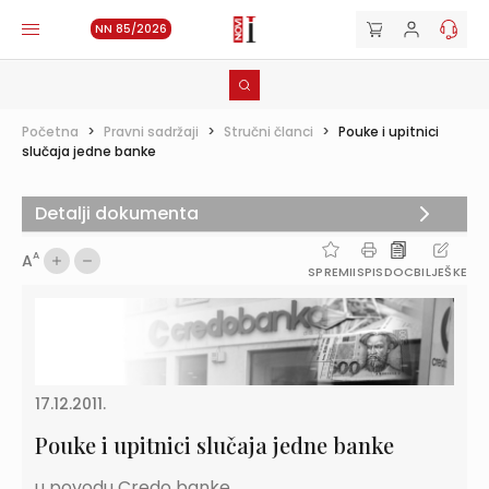
NN 85/2026
Početna
>
Pravni sadržaji
>
Stručni članci
>
Pouke i upitnici
slučaja jedne banke
Detalji dokumenta
A
A
SPREMI
ISPIS
DOC
BILJEŠKE
17.12.2011.
Pouke i upitnici slučaja jedne banke
u povodu Credo banke