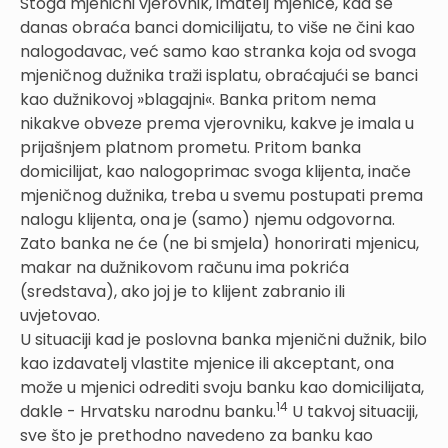
Stoga mjenični vjerovnik, imatelj mjenice, kad se
danas obraća banci domicilijatu, to više ne čini kao
nalogodavac, već samo kao stranka koja od svoga
mjeničnog dužnika traži isplatu, obraćajući se banci
kao dužnikovoj »blagajni«. Banka pritom nema
nikakve obveze prema vjerovniku, kakve je imala u
prijašnjem platnom prometu. Pritom banka
domicilijat, kao nalogoprimac svoga klijenta, inače
mjeničnog dužnika, treba u svemu postupati prema
nalogu klijenta, ona je (samo) njemu odgovorna.
Zato banka ne će (ne bi smjela) honorirati mjenicu,
makar na dužnikovom računu ima pokrića
(sredstava), ako joj je to klijent zabranio ili
uvjetovao.
U situaciji kad je poslovna banka mjenični dužnik, bilo
kao izdavatelj vlastite mjenice ili akceptant, ona
može u mjenici odrediti svoju banku kao domicilijata,
14
dakle - Hrvatsku narodnu banku.
U takvoj situaciji,
sve što je prethodno navedeno za banku kao