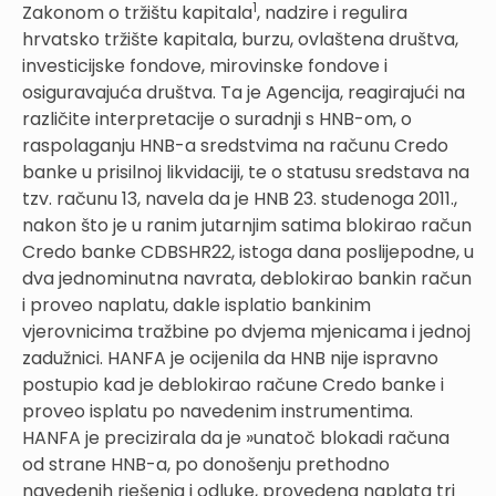
1
Zakonom o tržištu kapitala
, nadzire i regulira
hrvatsko tržište kapitala, burzu, ovlaštena društva,
investicijske fondove, mirovinske fondove i
osiguravajuća društva. Ta je Agencija, reagirajući na
različite interpretacije o suradnji s HNB-om, o
raspolaganju HNB-a sredstvima na računu Credo
banke u prisilnoj likvidaciji, te o statusu sredstava na
tzv. računu 13, navela da je HNB 23. studenoga 2011.,
nakon što je u ranim jutarnjim satima blokirao račun
Credo banke CDBSHR22, istoga dana poslijepodne, u
dva jednominutna navrata, deblokirao bankin račun
i proveo naplatu, dakle isplatio bankinim
vjerovnicima tražbine po dvjema mjenicama i jednoj
zadužnici. HANFA je ocijenila da HNB nije ispravno
postupio kad je deblokirao račune Credo banke i
proveo isplatu po navedenim instrumentima.
HANFA je precizirala da je »unatoč blokadi računa
od strane HNB-a, po donošenju prethodno
navedenih rješenja i odluke, provedena naplata tri