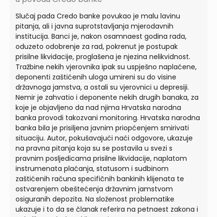
Slučaj pada Credo banke povukao je malu lavinu
pitanja, ali i javna suprotstavljanja mjerodavnih
institucija. Banci je, nakon osamnaest godina rada,
oduzeto odobrenje za rad, pokrenut je postupak
prisilne likvidacije, proglašena je njezina nelikvidnost.
Tražbine nekih vjerovnika ipak su uspješno naplaćene,
deponenti zaštićenih uloga umireni su do visine
državnoga jamstva, a ostali su vjerovnici u depresiji.
Nemir je zahvatio i deponente nekih drugih banaka, za
koje je objavljeno da nad njima Hrvatska narodna
banka provodi takozvani monitoring. Hrvatska narodna
banka bila je prisiljena javnim priopćenjem smirivati
situaciju. Autor, pokušavajući naći odgovore, ukazuje
na pravna pitanja koja su se postavila u svezi s
pravnim posljedicama prisilne likvidacije, naplatom
instrumenata plaćanja, statusom i sudbinom
zaštićenih računa specifičnih bankinih klijenata te
ostvarenjem obeštećenja državnim jamstvom
osiguranih depozita. Na složenost problematike
ukazuje i to da se članak referira na petnaest zakona i