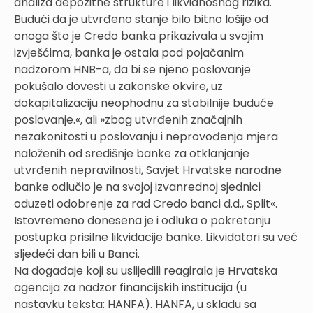
analiza depozitne strukture i likvidnosnog rizika.
Budući da je utvrđeno stanje bilo bitno lošije od
onoga što je Credo banka prikazivala u svojim
izvješćima, banka je ostala pod pojačanim
nadzorom HNB-a, da bi se njeno poslovanje
pokušalo dovesti u zakonske okvire, uz
dokapitalizaciju neophodnu za stabilnije buduće
poslovanje.«, ali »zbog utvrđenih značajnih
nezakonitosti u poslovanju i neprovođenja mjera
naloženih od središnje banke za otklanjanje
utvrđenih nepravilnosti, Savjet Hrvatske narodne
banke odlučio je na svojoj izvanrednoj sjednici
oduzeti odobrenje za rad Credo banci d.d., Split«.
Istovremeno donesena je i odluka o pokretanju
postupka prisilne likvidacije banke. Likvidatori su već
sljedeći dan bili u Banci.
Na događaje koji su uslijedili reagirala je Hrvatska
agencija za nadzor financijskih institucija (u
nastavku teksta: HANFA). HANFA, u skladu sa