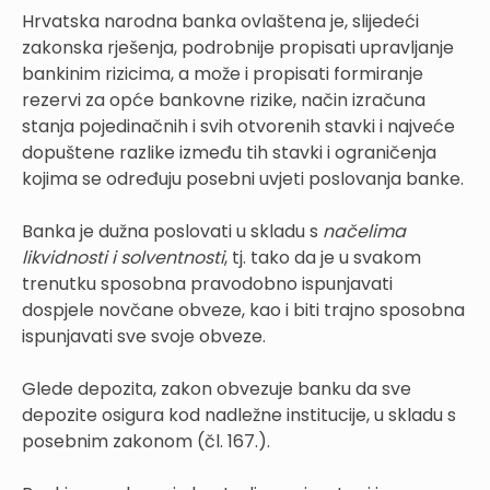
Hrvatska narodna banka ovlaštena je, slijedeći
zakonska rješenja, podrobnije propisati upravljanje
bankinim rizicima, a može i propisati formiranje
rezervi za opće bankovne rizike, način izračuna
stanja pojedinačnih i svih otvorenih stavki i najveće
dopuštene razlike između tih stavki i ograničenja
kojima se određuju posebni uvjeti poslovanja banke.
Banka je dužna poslovati u skladu s
načelima
likvidnosti i solventnosti
, tj. tako da je u svakom
trenutku sposobna pravodobno ispunjavati
dospjele novčane obveze, kao i biti trajno sposobna
ispunjavati sve svoje obveze.
Glede depozita, zakon obvezuje banku da sve
depozite osigura kod nadležne institucije, u skladu s
posebnim zakonom (čl. 167.).