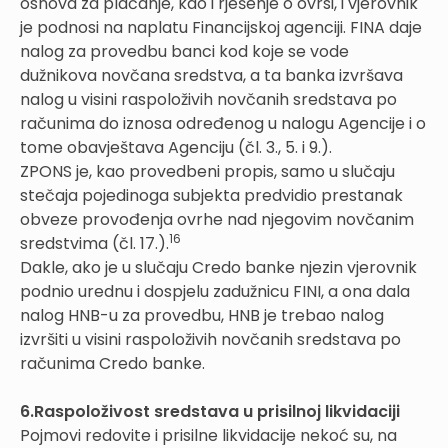
osnova za plaćanje, kao i rješenje o ovrsi, i vjerovnik
je podnosi na naplatu Financijskoj agenciji. FINA daje
nalog za provedbu banci kod koje se vode
dužnikova novčana sredstva, a ta banka izvršava
nalog u visini raspoloživih novčanih sredstava po
računima do iznosa određenog u nalogu Agencije i o
tome obavještava Agenciju (čl. 3., 5. i 9.).
ZPONS je, kao provedbeni propis, samo u slučaju
stečaja pojedinoga subjekta predvidio prestanak
obveze provođenja ovrhe nad njegovim novčanim
16
sredstvima (čl. 17.).
Dakle, ako je u slučaju Credo banke njezin vjerovnik
podnio urednu i dospjelu zadužnicu FINI, a ona dala
nalog HNB-u za provedbu, HNB je trebao nalog
izvršiti u visini raspoloživih novčanih sredstava po
računima Credo banke.
6.Raspoloživost sredstava u prisilnoj likvidaciji
Pojmovi redovite i prisilne likvidacije nekoć su, na