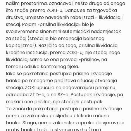
našim prostorima, označavali nešto drugo od onoga
što znače prema ZOKI-u. Danas se za trgovačka
društva, umjesto navedenih rabe izrazi - likvidacija i
stečaj. Pojam »prisilna likvidacija« bio je
svojevremeno sinonimni eufemistički nadomjestak
za stečaj (stečaj je bio emanacija bolesnog
kapitalizma!). Različito od toga, prisilna likvidacija
kreditne institucije, prema ZOKI-u, nije stečaj nego
likvidacija, samo se ona provodi »prisilno«, na
temelju odluke kontrolnog tijela.
Iako se pokretanje postupka prisilne likvidacije
banke po mnogome približava situaciji otvaranja
stečaja, ZOKI upućuje na odgovarajuću primjenu
odredaba ZTD-a, a ne SZ-a. Postupak likvidacije, pa
makar i one prisilne, nije stečajni postupak.
To znači da pokretanje postupka prisilne likvidacije
nema za zakonsku posljedicu blokadu računa
banke. Stoga, nema zakonske zapreke da vjerovnici
protiv banke traže i ostvaruju ovrhu (kao i