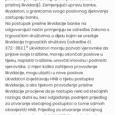
prisilnoj likvidaciji). Zamjenjujući upravu banke,
likvidatori, u granicama svoga poslovnog djelovanja
zastupaju banku.
Na postupak prisilne likvidacije banke na
odgovarajući način primjenjuju se odredbe Zakona o
trgovačkim društvima, u dijelu kojim se uređuje
likvidacija trgovačkih društava (odredbe čl.
6
372.-383.).
Likvidatori moraju pozvati vjerovnike da
prijave svoje tražbine, moraju okončati poslove u
tijeku, naplatiti tražbine, unovčiti imovinu i podmiriti
vjerovnike. U mjeri koliko zahtijeva provođenje
likvidacije, mogu ulaziti i u nove poslove.
Likvidatori izvještavaju HNB o tijeku postupka
likvidacije, a ako tijekom provođenja prisilne
likvidacije procijene da je nastupio neki od stečajnih
razloga, dužni su, bez odgađanja, podnijeti prijedlog
za otvaranje stečajnog postupka i o tome odmah
obavijestiti HNB. Prijedlog za otvaranje stečajnog