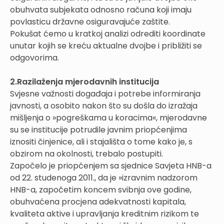
obuhvata subjekata odnosno računa koji imaju
povlasticu državne osiguravajuće zaštite.
Pokušat ćemo u kratkoj analizi odrediti koordinate
unutar kojih se kreću aktualne dvojbe i približiti se
odgovorima.
2.Razilaženja mjerodavnih institucija
Svjesne važnosti događaja i potrebe informiranja
javnosti, a osobito nakon što su došla do izražaja
mišljenja o »pogreškama u koracima«, mjerodavne
su se institucije potrudile javnim priopćenjima
iznositi činjenice, ali i stajališta o tome kako je, s
obzirom na okolnosti, trebalo postupiti.
Započelo je priopćenjem sa sjednice Savjeta HNB-a
od 22. studenoga 2011., da je »izravnim nadzorom
HNB-a, započetim koncem svibnja ove godine,
obuhvaćena procjena adekvatnosti kapitala,
kvaliteta aktive i upravljanja kreditnim rizikom te