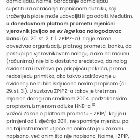
domicilijatu
.
Naime, obraćanje domicilijatu
supstituira obraćanje mjeničnom dužniku, koji
traženju isplate može udovoljiti ili ga odbiti. Međutim,
u donedavnom platnom prometu mjenični
vjerovnik javljao se
ex lege
kao nalogodavac
banci
(čl. 20. st. 2. t. 1. ZPlPZ-a). Taj je Zakon
obvezivao organizaciju platnog prometa, banku, da
postupi po vjerovnikovom nalogu, a ako na računu
(računima) nije bilo dostatno sredstava, da nalog
evidentira i izvršava po prispijeću pokrića, prema
redoslijedu primitka, ako takvo zadržavanje u
evidenciji ne bi bilo isključeno nekim propisom (čl.
29. st. 3.). U sustavu ZPlPZ-a takav je tretman
mjenice derogiran sredinom 2004. podzakonskim
10
propisom, izmjenom odluke HNB-a.
11
Važeći Zakon o platnom prometu - ZPlP,
koji je u
primjeni od 1. siječnja 2011., ne spominje mjenicu, pa
na taj instrument utječe ne onim što je u zakonu
napisano, već onim što nije napisano. Naime, i ZPlP,