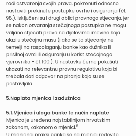
radi ostvarenja svojih prava, pokrenuti odnosno
nastaviti prekinute postupke ovrhe i osiguranja (čl.
98.). Isključeni su i drugi oblici pravnoga stjecanja, jer
se nakon otvaranja stečajnoga postupka ne mogu
valjano stjecati prava na dijelovima imovine koja
ulazi u stečajnu masu (i ako se to stjecanje ne
temelji na raspolaganju banke kao dužnika ili
prisilnoj ovrsi ili osiguranju u korist stečajnoga
vjerovnika - čl. 100.). U nastavku ćemo pokušati
ukazati na relevantnu pravnu regulativu koja bi
trebala dati odgovor na pitanja koja su se
postavljala.
5.Naplata mjenica i zadužnica
5.1.Mjenica i uloga banke te način naplate
Mjenica je uređena najstabilnijom hrvatskim
8
zakonom, Zakonom o mjenici.
U mjeničnoj praksi banka se na mjenici redovito