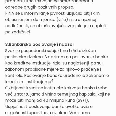
prometu i kao takva da ne smije zanemariti
odredbe drugih pozitivnih propisa.
FINA se u informiranje javnosti uključila pitijskim
objašnjenjem da mjenice (više) nisu u njezinoj
nadležnosti, ne objašnjavajući svoju ulogu u naplati
po zadužnici.
3.Bankarsko poslovanje i nadzor
Svaki je gospodarski subjekt na tržištu izložen
poslovnim rizicima. S obzirom na poslovanje banke
kao kreditne institucije, rizici su naglašeniji, pa su i
zakonom propisane mjere za njihovo praćenje i
kontrolu. Poslovanje banaka uređeno je Zakonom o
4
kreditnim institucijama
.
Ozbiljnost kreditne institucije kakva je banka treba
već u startu jamčiti visina temeljnog kapitala, koji ne
može biti manji od 40 milijuna kuna (29/1).
Uspješnost poslovanja banke uvelike ovisi o
uspješnosti upravljanja rizicima. Već samo