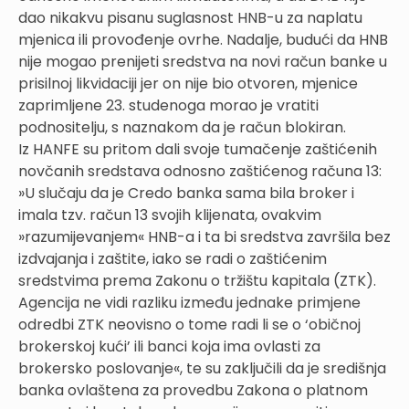
dao nikakvu pisanu suglasnost HNB-u za naplatu
mjenica ili provođenje ovrhe. Nadalje, budući da HNB
nije mogao prenijeti sredstva na novi račun banke u
prisilnoj likvidaciji jer on nije bio otvoren, mjenice
zaprimljene 23. studenoga morao je vratiti
podnositelju, s naznakom da je račun blokiran.
Iz HANFE su pritom dali svoje tumačenje zaštićenih
novčanih sredstava odnosno zaštićenog računa 13:
»U slučaju da je Credo banka sama bila broker i
imala tzv. račun 13 svojih klijenata, ovakvim
»razumijevanjem« HNB-a i ta bi sredstva završila bez
izdvajanja i zaštite, iako se radi o zaštićenim
sredstvima prema Zakonu o tržištu kapitala (ZTK).
Agencija ne vidi razliku između jednake primjene
odredbi ZTK neovisno o tome radi li se o ‘običnoj
brokerskoj kući’ ili banci koja ima ovlasti za
brokersko poslovanje«, te su zaključili da je središnja
banka ovlaštena za provedbu Zakona o platnom