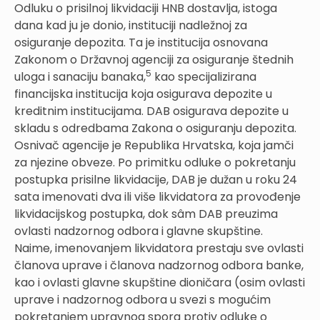
Odluku o prisilnoj likvidaciji HNB dostavlja, istoga
dana kad ju je donio, instituciji nadležnoj za
osiguranje depozita. Ta je institucija osnovana
Zakonom o Državnoj agenciji za osiguranje štednih
5
uloga i sanaciju banaka,
kao specijalizirana
financijska institucija koja osigurava depozite u
kreditnim institucijama. DAB osigurava depozite u
skladu s odredbama Zakona o osiguranju depozita.
Osnivač agencije je Republika Hrvatska, koja jamči
za njezine obveze. Po primitku odluke o pokretanju
postupka prisilne likvidacije, DAB je dužan u roku 24
sata imenovati dva ili više likvidatora za provođenje
likvidacijskog postupka, dok sâm DAB preuzima
ovlasti nadzornog odbora i glavne skupštine.
Naime, imenovanjem likvidatora prestaju sve ovlasti
članova uprave i članova nadzornog odbora banke,
kao i ovlasti glavne skupštine dioničara (osim ovlasti
uprave i nadzornog odbora u svezi s mogućim
pokretanjem upravnog spora protiv odluke o