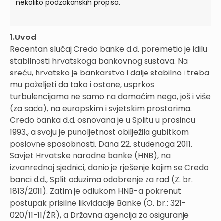
nekoliko podzakonskih propisa.
1.Uvod
Recentan slučaj Credo banke d.d. poremetio je idilu
stabilnosti hrvatskoga bankovnog sustava. Na
sreću, hrvatsko je bankarstvo i dalje stabilno i treba
mu poželjeti da tako i ostane, usprkos
turbulencijama ne samo na domaćim nego, još i više
(za sada), na europskim i svjetskim prostorima.
Credo banka d.d. osnovana je u Splitu u prosincu
1993., a svoju je punoljetnost obilježila gubitkom
poslovne sposobnosti. Dana 22. studenoga 2011.
Savjet Hrvatske narodne banke (HNB), na
izvanrednoj sjednici, donio je rješenje kojim se Credo
banci d.d., Split oduzima odobrenje za rad (Z. br.
1813/2011). Zatim je odlukom HNB-a pokrenut
postupak prisilne likvidacije Banke (O. br.: 321-
020/11-11/ŽR), a Državna agencija za osiguranje