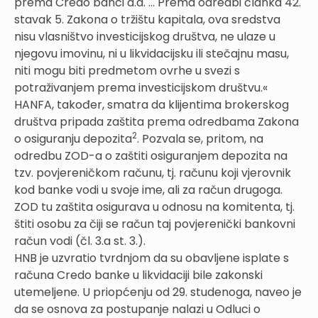
prema Credo banci d.d. ... Prema odredbi članka 42.
stavak 5. Zakona o tržištu kapitala, ova sredstva
nisu vlasništvo investicijskog društva, ne ulaze u
njegovu imovinu, ni u likvidacijsku ili stečajnu masu,
niti mogu biti predmetom ovrhe u svezi s
potraživanjem prema investicijskom društvu.«
HANFA, također, smatra da klijentima brokerskog
društva pripada zaštita prema odredbama Zakona
2
o osiguranju depozita
. Pozvala se, pritom, na
odredbu ZOD-a o zaštiti osiguranjem depozita na
tzv. povjereničkom računu, tj. računu koji vjerovnik
kod banke vodi u svoje ime, ali za račun drugoga.
ZOD tu zaštita osigurava u odnosu na komitenta, tj.
štiti osobu za čiji se račun taj povjerenički bankovni
račun vodi (čl. 3.a st. 3.).
HNB je uzvratio tvrdnjom da su obavljene isplate s
računa Credo banke u likvidaciji bile zakonski
utemeljene. U priopćenju od 29. studenoga, naveo je
da se osnova za postupanje nalazi u Odluci o