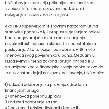
HNB obavlja superviziju prikupljanjem i analizom
izvješća i informacija, izravnim nadzorom i
nalaganjem supervizorskih mjera.
Ako HNB supervizijom ili izravnim nadzorom utvrdi
stanovite pogreške i/ili propuste, rješenjem nalaže
banci odgovarajuće mjere radi otklanjanja
nezakonitosti odnosno slabosti ili nedostataka u
poslovanju. Ako to ocijeni potrebnim, HNB može
imenovati svog povjerenika u banci. Međutim, u
slučajevima kršenja zakona i drugih propisa ili u
situacijama kad je financijsko stanje banke takvo da
je neizvjestan daljnji nastavak poslovanja, HNB može:
1) oduzeti odobrenje za pružanje određenih
financijskih usluga
2) imenovati posebnu upravu
3) oduzeti odobrenje za rad
4) pokrenuti prisilnu likvidaciju banke ili