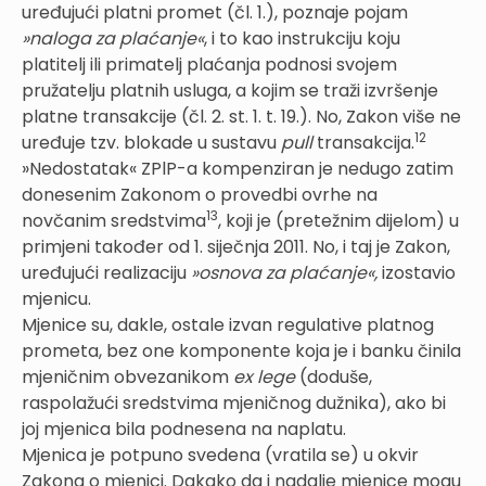
uređujući platni promet (čl. 1.), poznaje pojam
»naloga za plaćanje«
, i to kao instrukciju koju
platitelj ili primatelj plaćanja podnosi svojem
pružatelju platnih usluga, a kojim se traži izvršenje
platne transakcije (čl. 2. st. 1. t. 19.). No, Zakon više ne
12
uređuje tzv. blokade u sustavu
pull
transakcija.
»Nedostatak« ZPlP-a kompenziran je nedugo zatim
donesenim Zakonom o provedbi ovrhe na
13
novčanim sredstvima
, koji je (pretežnim dijelom) u
primjeni također od 1. siječnja 2011. No, i taj je Zakon,
uređujući realizaciju
»osnova za plaćanje«,
izostavio
mjenicu.
Mjenice su, dakle, ostale izvan regulative platnog
prometa, bez one komponente koja je i banku činila
mjeničnim obvezanikom
ex lege
(doduše,
raspolažući sredstvima mjeničnog dužnika), ako bi
joj mjenica bila podnesena na naplatu.
Mjenica je potpuno svedena (vratila se) u okvir
Zakona o mjenici. Dakako da i nadalje mjenice mogu