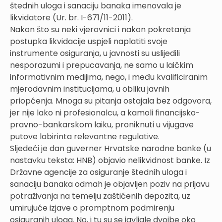
štednih uloga i sanaciju banaka imenovala je
likvidatore (Ur. br. I-671/11-2011).
Nakon što su neki vjerovnici i nakon pokretanja
postupka likvidacije uspjeli naplatiti svoje
instrumente osiguranja, u javnosti su uslijedili
nesporazumi i prepucavanja, ne samo u laičkim
informativnim medijima, nego, i među kvalificiranim
mjerodavnim institucijama, u obliku javnih
priopćenja. Mnoga su pitanja ostajala bez odgovora,
jer nije lako ni profesionalcu, a kamoli financijsko-
pravno-bankarskom laiku, proniknuti u vijugave
putove labirinta relevantne regulative.
Sljedeći je dan guverner Hrvatske narodne banke (u
nastavku teksta: HNB) objavio nelikvidnost banke. Iz
Državne agencije za osiguranje štednih uloga i
sanaciju banaka odmah je objavljen poziv na prijavu
potraživanja na temelju zaštićenih depozita, uz
umirujuće izjave o promptnom podmirenju
osiguranih uloga. No, i tu su se javljale dvojbe oko