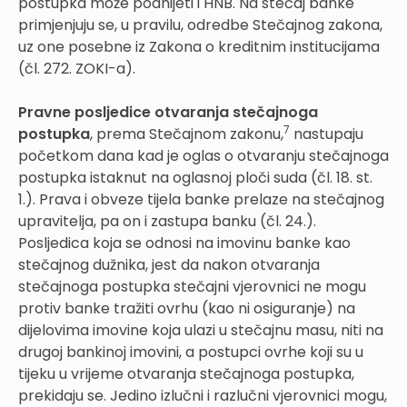
postupka može podnijeti i HNB. Na stečaj banke
primjenjuju se, u pravilu, odredbe Stečajnog zakona,
uz one posebne iz Zakona o kreditnim institucijama
(čl. 272. ZOKI-a).
Pravne posljedice otvaranja stečajnoga
7
postupka
, prema Stečajnom zakonu,
nastupaju
početkom dana kad je oglas o otvaranju stečajnoga
postupka istaknut na oglasnoj ploči suda (čl. 18. st.
1.). Prava i obveze tijela banke prelaze na stečajnog
upravitelja, pa on i zastupa banku (čl. 24.).
Posljedica koja se odnosi na imovinu banke kao
stečajnog dužnika, jest da nakon otvaranja
stečajnoga postupka stečajni vjerovnici ne mogu
protiv banke tražiti ovrhu (kao ni osiguranje) na
dijelovima imovine koja ulazi u stečajnu masu, niti na
drugoj bankinoj imovini, a postupci ovrhe koji su u
tijeku u vrijeme otvaranja stečajnoga postupka,
prekidaju se. Jedino izlučni i razlučni vjerovnici mogu,