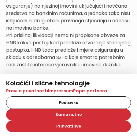
osiguranje) na njezinoj imovini, uključujući i novčana
sredstva na bankinim računima, a jednako tako nisu
isključeni ni drugi oblici pravnoga stjecanja u odnosu
na imovinu banke.
Pri prisilnoj likvidaciji nema ni propisane obveze za
HNB kakva postoji kad predlaže otvaranje stečajnog
postupka. HNB tada predlaže i mjere osiguranja u
skladu s odredbama SZ-a koje smatra potrebnim
radi zaštite interesa vjerovnika i imovine dužnika.
7.Zaštićeni računi i sredstva
Kolačići i slične tehnologije
U sukobljavanjima oko naplate s računa Credo
Na našoj web stranici koristimo kolačiće i slične
Pravila privatnosti
Impressum
Popis partnera
banke pozivalo se na zaštićena sredstva klijen(a)ta
tehnologije za pohranu, čitanje i obradu informacija na
investicijskog društva, i to na odredbu članka 42.
vašem uređaju. Time poboljšavamo korisničko iskustvo,
Postavke
analiziramo promet na stranici te prikazujemo sadržaje i
stavak 5. ZTK-a. Doista, kad investicijsko društvo drži
oglase koji vas zanimaju. Korisnički profili mogu se kreirati
Samo nužno
klijentove financijske instrumente ili njegova
na više web stranica i uređaja u tu svrhu. Naši partneri
novčana sredstva, ti instrumenti i sredstva nisu
također koriste ove tehnologije.
Prihvati sve
vlasništvo investicijskog društva, ne ulaze u njegovu
Odabirom opcije „Samo nužno“ prihvaćate samo one
kolačiće koji su potrebni za pravilno funkcioniranje naše