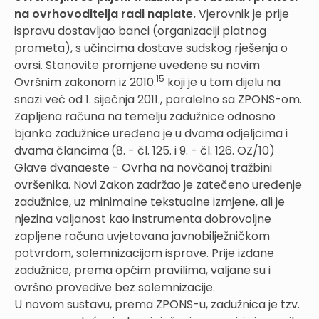
na ovrhovoditelja radi naplate.
Vjerovnik je prije
ispravu dostavljao banci (organizaciji platnog
prometa), s učincima dostave sudskog rješenja o
ovrsi. Stanovite promjene uvedene su novim
15
Ovršnim zakonom iz 2010.
koji je u tom dijelu na
snazi već od 1. siječnja 2011., paralelno sa ZPONS-om.
Zapljena računa na temelju zadužnice odnosno
bjanko zadužnice uređena je u dvama odjeljcima i
dvama člancima (8. - čl. 125. i 9. - čl. 126. OZ/10)
Glave dvanaeste - Ovrha na novčanoj tražbini
ovršenika. Novi Zakon zadržao je zatečeno uređenje
zadužnice, uz minimalne tekstualne izmjene, ali je
njezina valjanost kao instrumenta dobrovoljne
zapljene računa uvjetovana javnobilježničkom
potvrdom, solemnizacijom isprave. Prije izdane
zadužnice, prema općim pravilima, valjane su i
ovršno provedive bez solemnizacije.
U novom sustavu, prema ZPONS-u, zadužnica je tzv.