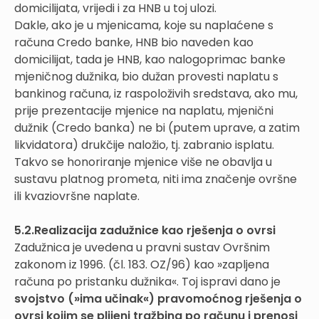
domicilijata, vrijedi i za HNB u toj ulozi.
Dakle, ako je u mjenicama, koje su naplaćene s
računa Credo banke, HNB bio naveden kao
domicilijat, tada je HNB, kao nalogoprimac banke
mjeničnog dužnika, bio dužan provesti naplatu s
bankinog računa, iz raspoloživih sredstava, ako mu,
prije prezentacije mjenice na naplatu, mjenični
dužnik (Credo banka) ne bi (putem uprave, a zatim
likvidatora) drukčije naložio, tj. zabranio isplatu.
Takvo se honoriranje mjenice više ne obavlja u
sustavu platnog prometa, niti ima značenje ovršne
ili kvaziovršne naplate.
5.2.Realizacija zadužnice kao rješenja o ovrsi
Zadužnica je uvedena u pravni sustav Ovršnim
zakonom iz 1996. (čl. 183. OZ/96) kao »zapljena
računa po pristanku dužnika«. Toj ispravi dano je
svojstvo (»ima učinak«) pravomoćnog rješenja o
ovrsi kojim se plijeni tražbina po računu i prenosi