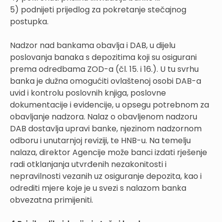
5) podnijeti prijedlog za pokretanje stečajnog
postupka.
Nadzor nad bankama obavlja i DAB, u dijelu
poslovanja banaka s depozitima koji su osigurani
prema odredbama ZOD-a (čl. 15. i 16.). U tu svrhu
banka je dužna omogućiti ovlaštenoj osobi DAB-a
uvid i kontrolu poslovnih knjiga, poslovne
dokumentacije i evidencije, u opsegu potrebnom za
obavljanje nadzora. Nalaz o obavljenom nadzoru
DAB dostavlja upravi banke, njezinom nadzornom
odboru i unutarnjoj reviziji, te HNB-u. Na temelju
nalaza, direktor Agencije može banci izdati rješenje
radi otklanjanja utvrđenih nezakonitosti i
nepravilnosti vezanih uz osiguranje depozita, kao i
odrediti mjere koje je u svezi s nalazom banka
obvezatna primijeniti.