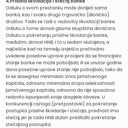
4.Prisilna likvidacija i stečaj banke
Odluku o svom prestanku može donijeti sama
banka, kao i svako drugo trgovačko (dioničko)
društvo. Tada se radi o
redovitoj likvidaciji
banke.
Odluku o tome donosi glavna skupština dioničara.
Odluku o pokretanju
prisilne likvidacije
banke,
međutim, donosi HNB, i to u sedam slučajeva, a
najčešće kad na temelju izvješća prethodno
uvedene posebne uprave procijeni da se financijsko
stanje banke ne može poboljšati, ili se unutar godine
dana posebne uprave stanje nije poboljšalo, tako da
bi se dosegnuo minimalan iznos jamstvenoga
kapitala, odnosno minimalna stopa adekvatnosti
jamstvenoga kapitala, odnosno da nije sposobna
redovito ispunjavati svoje dospjele obveze. U
konkurenciji razloga (pretpostavki) za pokretanje
postupka prisilne likvidacije i stečaja, prednost ima
stečaj, jer je tada HNB dužan predložiti pokretanje
stečajnog postupka.