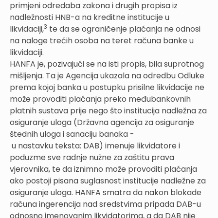
primjeni odredaba zakona i drugih propisa iz
nadležnosti HNB-a na kreditne institucije u
3
likvidaciji,
te da se ograničenje plaćanja ne odnosi
na naloge trećih osoba na teret računa banke u
likvidaciji.
HANFA je, pozivajući se na isti propis, bila suprotnog
mišljenja. Ta je Agencija ukazala na odredbu Odluke
prema kojoj banka u postupku prisilne likvidacije ne
može provoditi plaćanja preko međubankovnih
platnih sustava prije nego što institucija nadležna za
osiguranje uloga (Državna agencija za osiguranje
štednih uloga i sanaciju banaka -
u nastavku teksta: DAB) imenuje likvidatore i
poduzme sve radnje nužne za zaštitu prava
vjerovnika, te da iznimno može provoditi plaćanja
ako postoji pisana suglasnost institucije nadležne za
osiguranje uloga. HANFA smatra da nakon blokade
računa ingerencija nad sredstvima pripada DAB-u
odnosno imenovanim likvidatorima, a da DAB nije