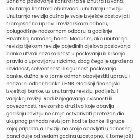
Bankino poslovanje kontrolira se iznutra i izvana.
Unutarnja kontrola obuhvaća i unutarnju reviziju.
Unutarnja revizija dužna je svoje izvješće dostavljati
tromjesečno upravi i revizorskom odboru,
polugodišnje nadzornom odboru, a godišnje
Hrvatskoj narodnoj banci. Međutim, ako unutarnja
revizija tijekom revizije pojedinih dijelova poslovanja
banke utvrdi nezakonitost u poslovanju ili kršenje
pravila o upravljanju rizicima, zbog čega je ugrožena
likvidnost, solventnost ili sigurnost poslovanja
banke, dužna je o tome odmah obavijestiti upravu i
nadzorni odbor banke i HNB. Godišnji financijski
izvještaji banke, uz unutarnju reviziju, podliježu i
vanjskoj reviziji. Radi izbjegavanja ovisnosti ili
povezanosti, revizorsko društvo koje obavlja
godišnju reviziju ne smije ostvarivati pretežan dio
ukupnog prihoda revizijom kod te banke ili grupe
kojoj pripada, a reviziju ne smije obavljati u odnosnoj
banci dulje od sedam godina uzastopno. K tome još i