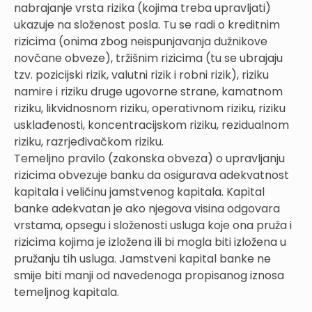
nabrajanje vrsta rizika (kojima treba upravljati)
ukazuje na složenost posla. Tu se radi o kreditnim
rizicima (onima zbog neispunjavanja dužnikove
novčane obveze), tržišnim rizicima (tu se ubrajaju
tzv. pozicijski rizik, valutni rizik i robni rizik), riziku
namire i riziku druge ugovorne strane, kamatnom
riziku, likvidnosnom riziku, operativnom riziku, riziku
usklađenosti, koncentracijskom riziku, rezidualnom
riziku, razrjeđivačkom riziku.
Temeljno pravilo (zakonska obveza) o upravljanju
rizicima obvezuje banku da osigurava adekvatnost
kapitala i veličinu jamstvenog kapitala. Kapital
banke adekvatan je ako njegova visina odgovara
vrstama, opsegu i složenosti usluga koje ona pruža i
rizicima kojima je izložena ili bi mogla biti izložena u
pružanju tih usluga. Jamstveni kapital banke ne
smije biti manji od navedenoga propisanog iznosa
temeljnog kapitala.