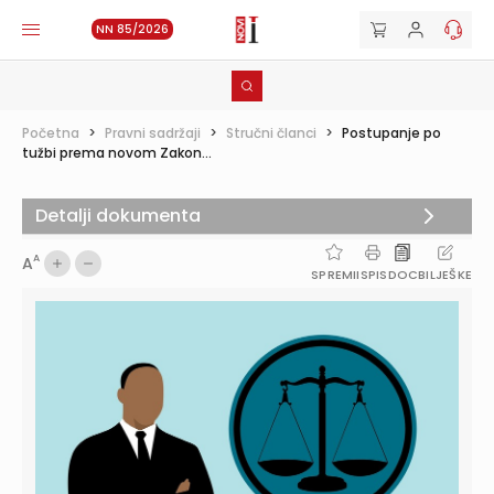
NN 85/2026
Početna
>
Pravni sadržaji
>
Stručni članci
>
Postupanje po
tužbi prema novom Zakon...
Detalji dokumenta
A
A
SPREMI
ISPIS
DOC
BILJEŠKE