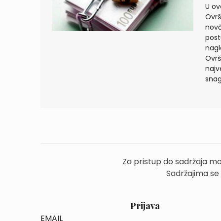
U o
Ovrš
novč
post
nagl
Ovrš
najv
snagu
Za pristup do sadržaja mo
Sadržajima se
Prijava
EMAIL