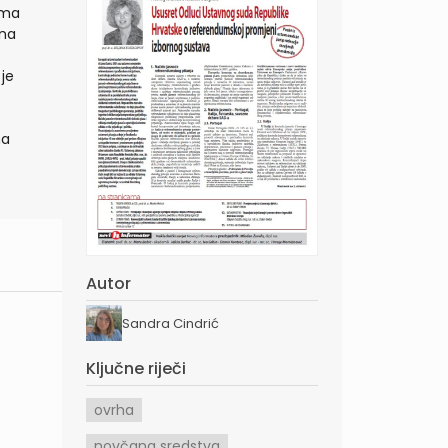
ama
 na
je
na
Autor
Sandra Cindrić
Ključne riječi
ovrha
novčana sredstva