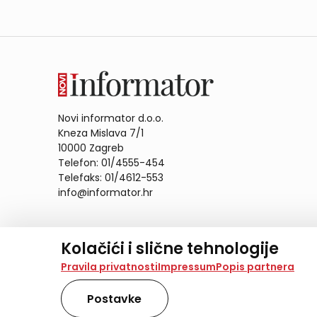
Novi informator d.o.o.
Kneza Mislava 7/1
10000 Zagreb
Telefon: 01/4555-454
Telefaks: 01/4612-553
info@informator.hr
PRATITE NAS:
Kolačići i slične tehnologije
Na našoj web stranici koristimo kolačiće i slične te
Pravila privatnosti
Impressum
Popis partnera
analiziramo promet na stranici te prikazujemo sadržaje
također koriste ove tehnologije.
Postavke
Odabirom opcije „Samo nužno“ prihvaćate samo one ko