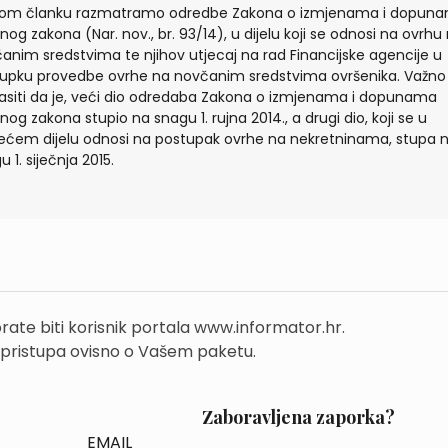
vom članku razmatramo odredbe Zakona o izmjenama i dopun
nog zakona (Nar. nov., br. 93/14), u dijelu koji se odnosi na ovrhu
anim sredstvima te njihov utjecaj na rad Financijske agencije u
upku provedbe ovrhe na novčanim sredstvima ovršenika. Važno 
asiti da je, veći dio odredaba Zakona o izmjenama i dopunama
nog zakona stupio na snagu 1. rujna 2014., a drugi dio, koji se u
ećem dijelu odnosi na postupak ovrhe na nekretninama, stupa 
 1. siječnja 2015.
rate biti korisnik portala www.informator.hr.
 pristupa ovisno o Vašem paketu.
Zaboravljena zaporka?
EMAIL