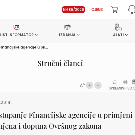
NN 85/2026
CJENIK
LIST INFORMATOR
IZDANJA
ALATI
inancijske agencije u pri...
Stručni članci
A
A
SPREMI
ISPIS
D
.2014.
stupanje Financijske agencije u primjeni
mjena i dopuna Ovršnog zakona