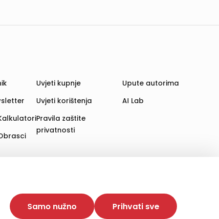
ik
Uvjeti kupnje
Upute autorima
sletter
Uvjeti korištenja
AI Lab
Kalkulatori
Pravila zaštite
privatnosti
Obrasci
aju. Time poboljšavamo korisničko iskustvo,
 više web stranica i uređaja u tu svrhu. Naši partneri
Samo nužno
Prihvati sve
e. Opcija „Prihvati sve“ omogućuje postavljanje i