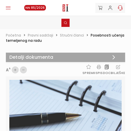
NN 85/2026
Početna
>
Pravni sadržaji
>
Stručni članci
>
Posebnosti učenja
temeljenog na radu
Detalji dokumenta
A
A
SPREMI
ISPIS
DOC
BILJEŠKE