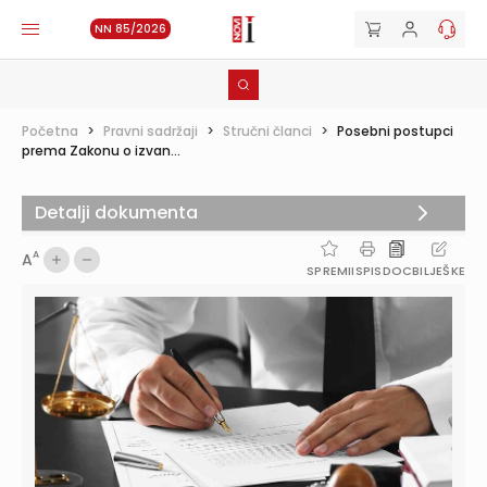
NN 85/2026
Početna
>
Pravni sadržaji
>
Stručni članci
>
Posebni postupci
prema Zakonu o izvan...
Detalji dokumenta
A
A
SPREMI
ISPIS
DOC
BILJEŠKE