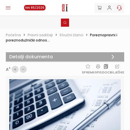
NN 85/2026
Početna
>
Pravni sadržaji
>
Stručni članci
>
Poreznopravni i
poreznodužnički odnos...
Detalji dokumenta
A
A
SPREMI
ISPIS
DOC
BILJEŠKE