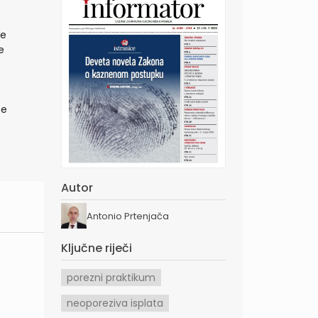
je
e
se
Autor
Antonio Prtenjača
Ključne riječi
porezni praktikum
neoporeziva isplata