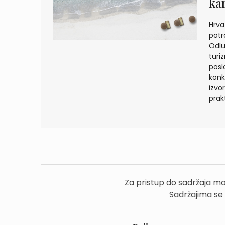
ka
Hrva
potr
Odlu
turi
posl
konk
izvo
prak
Za pristup do sadržaja mo
Sadržajima se