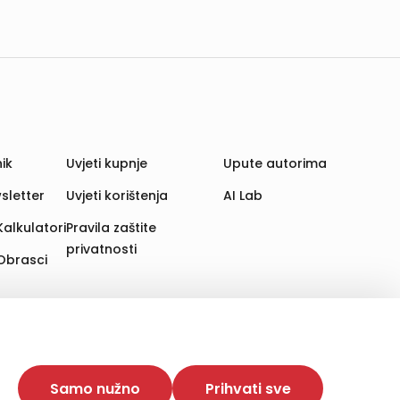
ik
Uvjeti kupnje
Upute autorima
sletter
Uvjeti korištenja
AI Lab
Kalkulatori
Pravila zaštite
privatnosti
Obrasci
aju. Time poboljšavamo korisničko iskustvo,
 više web stranica i uređaja u tu svrhu. Naši partneri
Samo nužno
Prihvati sve
e. Opcija „Prihvati sve“ omogućuje postavljanje i