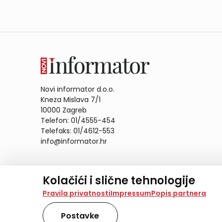
Novi informator d.o.o.
Kneza Mislava 7/1
10000 Zagreb
Telefon: 01/4555-454
Telefaks: 01/4612-553
info@informator.hr
PRATITE NAS:
Kolačići i slične tehnologije
Na našoj web stranici koristimo kolačiće i slične te
Pravila privatnosti
Impressum
Popis partnera
analiziramo promet na stranici te prikazujemo sadržaje
također koriste ove tehnologije.
Postavke
Odabirom opcije „Samo nužno“ prihvaćate samo one ko