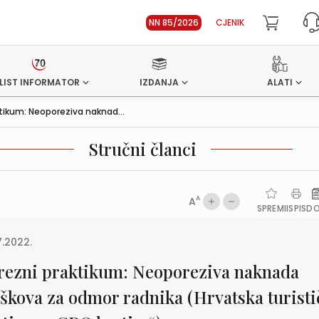
NN 85/2026
CJENIK
LIST INFORMATOR
IZDANJA
ALATI
tikum: Neoporeziva naknad...
Stručni članci
A
A
SPREMI
ISPIS
D
7.2022.
rezni praktikum: Neoporeziva naknada
oškova za odmor radnika (Hrvatska turisti