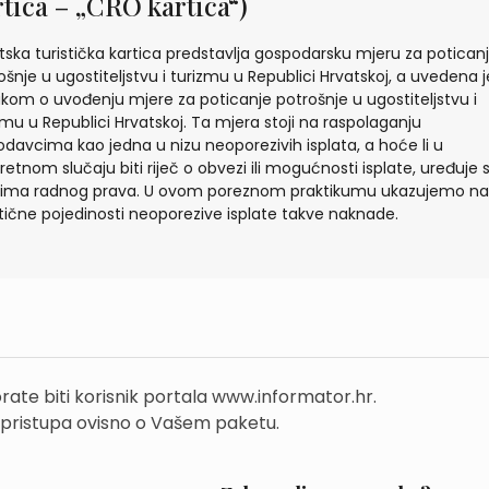
rtica – „CRO kartica“)
tska turistička kartica predstavlja gospodarsku mjeru za potican
ošnje u ugostiteljstvu i turizmu u Republici Hrvatskoj, a uvedena j
kom o uvođenju mjere za poticanje potrošnje u ugostiteljstvu i
zmu u Republici Hrvatskoj. Ta mjera stoji na raspolaganju
odavcima kao jedna u nizu neoporezivih isplata, a hoće li u
retnom slučaju biti riječ o obvezi ili mogućnosti isplate, uređuje 
rima radnog prava. U ovom poreznom praktikumu ukazujemo na
tične pojedinosti neoporezive isplate takve naknade.
rate biti korisnik portala www.informator.hr.
 pristupa ovisno o Vašem paketu.