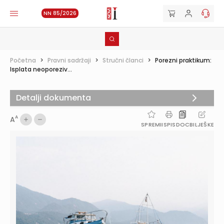
NN 85/2026
Početna
>
Pravni sadržaji
>
Stručni članci
>
Porezni praktikum:
Isplata neoporeziv...
Detalji dokumenta
A
A
SPREMI
ISPIS
DOC
BILJEŠKE