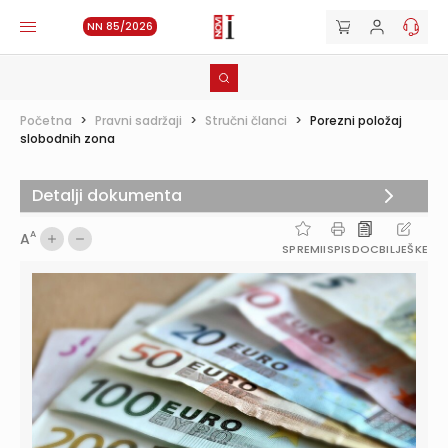
NN 85/2026
Početna
>
Pravni sadržaji
>
Stručni članci
>
Porezni položaj
slobodnih zona
Detalji dokumenta
A
A
SPREMI
ISPIS
DOC
BILJEŠKE