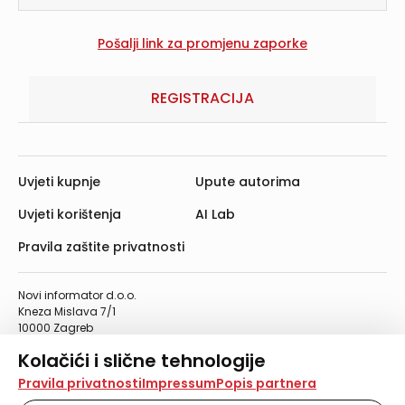
REGISTRACIJA
Uvjeti kupnje
Upute autorima
Uvjeti korištenja
AI Lab
Pravila zaštite privatnosti
Novi informator d.o.o.
Kneza Mislava 7/1
10000 Zagreb
Telefon: 01/4555-454
Kolačići i slične tehnologije
Telefaks: 01/4612-553
info@informator.hr
Na našoj web stranici koristimo kolačiće i slične
Pravila privatnosti
Impressum
Popis partnera
tehnologije za pohranu, čitanje i obradu informacija na