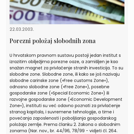
22.03.2003.
Porezni položaj slobodnih zona
U hrvatskom pravnom sustavu postoji jedan institut s
izrazitim obilježjima porezne oaze, a zamišljen je kao
snažan magnet za privlačenje stranih investicija. To su
slobodne zone. Slobodne zone, ili kako se još nazivaju
slobodne carinske zone (»Free customs Zone«),
odnosno slobodne zone (»Free Zone«), posebne
gospodarske zone (»Special Economic Zone«) ili
razvojne gospodarske zone (»Economic Development
Zone«), instituti su već odavno poznati za privlačenje
stranog kapitala, i suvremene tehnologije, a time i
povećanja zaposlenosti i poboljšanja gospodarskog
položaja zemlje. Prema članku 2. Zakona o slobodnim
zonama (Nar. nov., br. 44/96, 78/99 - vidjeti čl. 264.