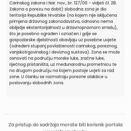
Carinskog zakona i Nar. nov., br. 127/00 - vidjeti čl. 28.
Zakona o porezu na dobit) slobodna zona je dio
teritorija Republike Hrvatske (na kojem nije isključena
primjena državnog zakonodavstva, odnosno nema
obilježje eksteritorijalnosti u državnopravnom smislu),
što je posebno ograđen i označen i gdje se
gospodarske djelatnosti obavljaju uz posebne uvjete
(određeni stupanj povlaštenosti carinskog, poreznog,
vanjskotrgovinskog i deviznog sustava). Zona se može
osnovati na području morske luke, zračne luke,
riječnog pristaništa, uz međunarodnu prometnicu te
na drugom području na kojem postoje uvjeti za rad
zone. U članku se razmatraju porezne olakšice u
poslovanju slobodnih zona.
Za pristup do sadržaja morate biti korisnik portala