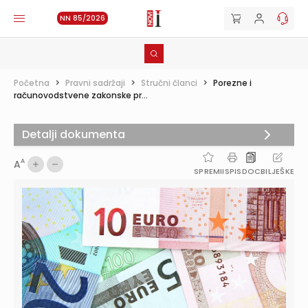
NN 85/2026
Početna
>
Pravni sadržaji
>
Stručni članci
>
Porezne i
računovodstvene zakonske pr...
Detalji dokumenta
A
A
SPREMI
ISPIS
DOC
BILJEŠKE