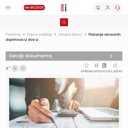
NN 85/2026
Početna
>
Pravni sadržaji
>
Stručni članci
>
Plaćanje obveznih
doprinosa iz dva iz...
Detalji dokumenta
A
A
SPREMI
ISPIS
DOC
BILJEŠKE