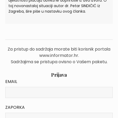
djelatnosti plaćaju obvezne doprinose iz dva izvora. O
toj novonastaloj situaciji autor dr. Petar SINDIČIĆ iz
Zagreba, šire piše u nastavku ovog članka.
Za pristup do sadržaja morate biti korisnik portala
www.informator.hr.
Sadržajima se pristupa ovisno o Vašem paketu.
Prijava
EMAIL
ZAPORKA