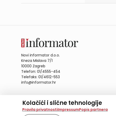
Novi informator d.o.o.
Kneza Mislava 7/1
10000 Zagreb
Telefon: 01/4555-454
Telefaks: 01/4612-553
info@informator.hr
PRATITE NAS:
Kolačići i slične tehnologije
Na našoj web stranici koristimo kolačiće i slične te
Pravila privatnosti
Impressum
Popis partnera
analiziramo promet na stranici te prikazujemo sadržaje