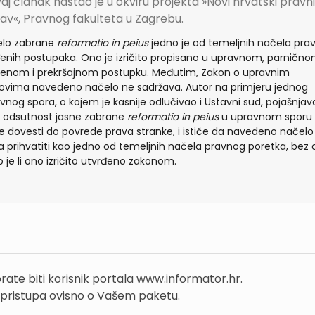
aj članak nastao je u okviru projekta »Novi hrvatski pravni
av«, Pravnog fakulteta u Zagrebu.
elo zabrane
reformatio in peius
jedno je od temeljnih načela pra
enih postupaka. Ono je izričito propisano u upravnom, parnično
enom i prekršajnom postupku. Međutim, Zakon o upravnim
ovima navedeno načelo ne sadržava. Autor na primjeru jednog
vnog spora, o kojem je kasnije odlučivao i Ustavni sud, pojašnjav
 odsutnost jasne zabrane
reformatio in peius
u upravnom sporu
 dovesti do povrede prava stranke, i ističe da navedeno načelo
a prihvatiti kao jedno od temeljnih načela pravnog poretka, bez 
o je li ono izričito utvrđeno zakonom.
rate biti korisnik portala www.informator.hr.
 pristupa ovisno o Vašem paketu.