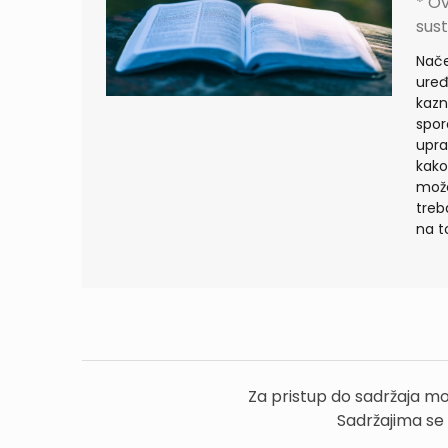
* Ov
sust
Nač
uređ
kazn
spor
upra
kako
može
treb
na t
Za pristup do sadržaja mo
Sadržajima se