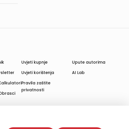
ik
Uvjeti kupnje
Upute autorima
sletter
Uvjeti korištenja
AI Lab
Kalkulatori
Pravila zaštite
privatnosti
Obrasci
aju. Time poboljšavamo korisničko iskustvo,
 više web stranica i uređaja u tu svrhu. Naši partneri