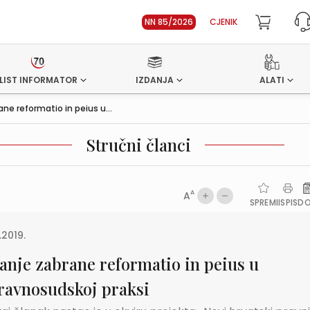
NN 85/2026
CJENIK
LIST INFORMATOR
IZDANJA
ALATI
ane reformatio in peius u...
Stručni članci
A
A
SPREMI
ISPIS
D
.2019.
tanje zabrane reformatio in peius u
ravnosudskoj praksi