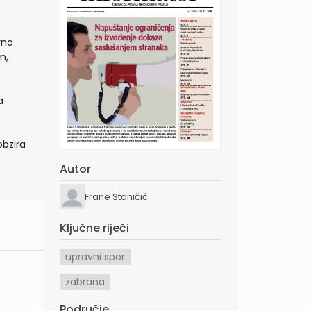
vno
m,
a
obzira
Autor
Frane Staničić
Ključne riječi
upravni spor
zabrana
Područje