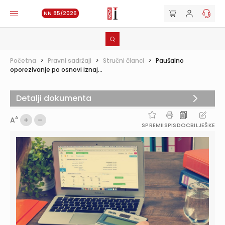
NN 85/2026
Početna
>
Pravni sadržaji
>
Stručni članci
>
Paušalno
oporezivanje po osnovi iznaj...
Detalji dokumenta
A
A
SPREMI
ISPIS
DOC
BILJEŠKE