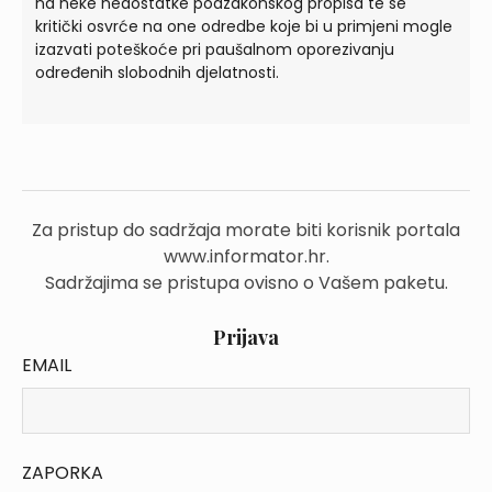
na neke nedostatke podzakonskog propisa te se
kritički osvrće na one odredbe koje bi u primjeni mogle
izazvati poteškoće pri paušalnom oporezivanju
određenih slobodnih djelatnosti.
Za pristup do sadržaja morate biti korisnik portala
www.informator.hr.
Sadržajima se pristupa ovisno o Vašem paketu.
Prijava
EMAIL
ZAPORKA