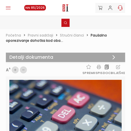
NN 85/2026
Početna
>
Pravni sadržaji
>
Stručni članci
>
Paušalno
oporezivanje dohotka kod oba...
Detalji dokumenta
A
A
SPREMI
ISPIS
DOC
BILJEŠKE