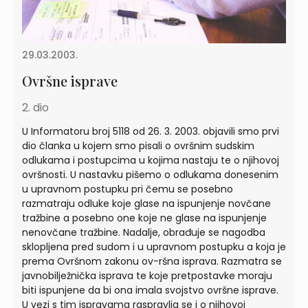
29.03.2003.
Ovršne isprave
2. dio
U Informatoru broj 5118 od 26. 3. 2003. objavili smo prvi
dio članka u kojem smo pisali o ovršnim sudskim
odlukama i postupcima u kojima nastaju te o njihovoj
ovršnosti. U nastavku pišemo o odlukama donesenim
u upravnom postupku pri čemu se posebno
razmatraju odluke koje glase na ispunjenje novčane
tražbine a posebno one koje ne glase na ispunjenje
nenovčane tražbine. Nadalje, obrađuje se nagodba
sklopljena pred sudom i u upravnom postupku a koja je
prema Ovršnom zakonu ov-ršna isprava. Razmatra se
javnobilježnička isprava te koje pretpostavke moraju
biti ispunjene da bi ona imala svojstvo ovršne isprave.
U vezi s tim ispravama raspravlja se i o njihovoj