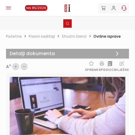
NN 85/2026
Početna
>
Pravni sadržaji
>
Stručni članci
>
Ovršne isprave
Detalji dokumenta
A
A
SPREMI
ISPIS
DOC
BILJEŠKE