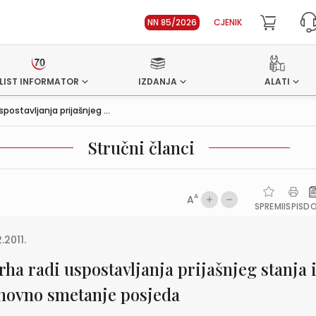
NN 85/2026
CJENIK
LIST INFORMATOR
IZDANJA
ALATI
postavljanja prijašnjeg ...
Stručni članci
A
A
SPREMI
ISPIS
D
.2011.
ha radi uspostavljanja prijašnjeg stanja 
novno smetanje posjeda