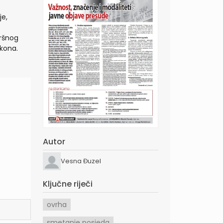
je,
ršnog
kona.
Autor
Vesna Đuzel
Ključne riječi
ovrha
smetanje posjeda