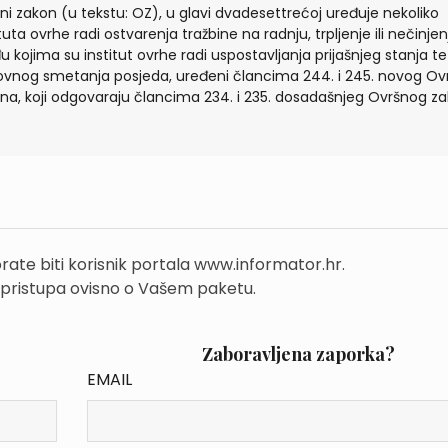
ni zakon (u tekstu: OZ), u glavi dvadesettrećoj uređuje nekoliko
tuta ovrhe radi ostvarenja tražbine na radnju, trpljenje ili nečinjen
 kojima su institut ovrhe radi uspostavljanja prijašnjeg stanja te
vnog smetanja posjeda, uređeni člancima 244. i 245. novog Ov
na, koji odgovaraju člancima 234. i 235. dosadašnjeg Ovršnog za
rate biti korisnik portala www.informator.hr.
 pristupa ovisno o Vašem paketu.
Zaboravljena zaporka?
EMAIL