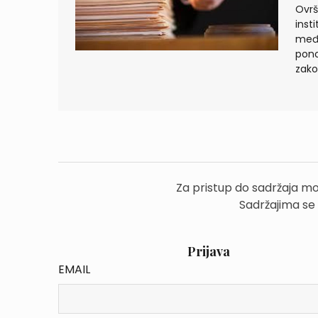
Ovrš
insti
među
pono
zako
Za pristup do sadržaja mo
Sadržajima se
Prijava
EMAIL