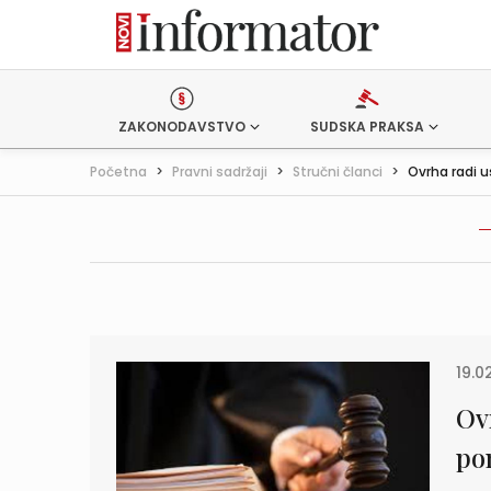
ZAKONODAVSTVO
SUDSKA PRAKSA
Početna
>
Pravni sadržaji
>
Stručni članci
>
Ovrha radi us
19.02
Ovr
po