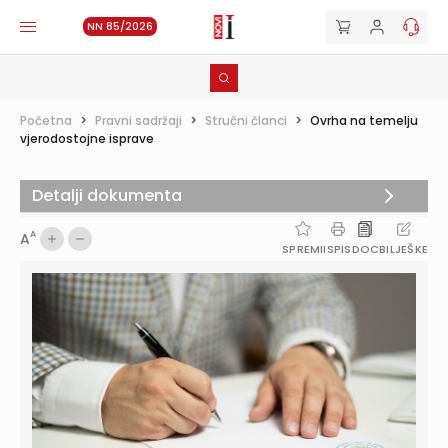
NN 85/2026
Početna
>
Pravni sadržaji
>
Stručni članci
>
Ovrha na temelju
vjerodostojne isprave
Detalji dokumenta
A
A
SPREMI
ISPIS
DOC
BILJEŠKE