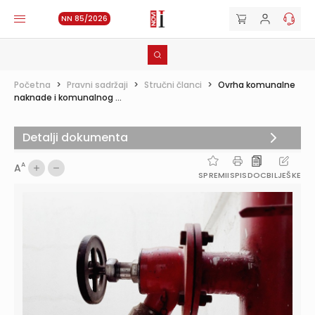
NN 85/2026
Početna
>
Pravni sadržaji
>
Stručni članci
>
Ovrha komunalne
naknade i komunalnog ...
Detalji dokumenta
A
A
SPREMI
ISPIS
DOC
BILJEŠKE