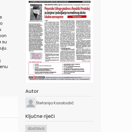
e
io
u
akon
a su
uju.
g
jenu
Autor
Štefanija Kasabašić
Ključne riječi
dostava