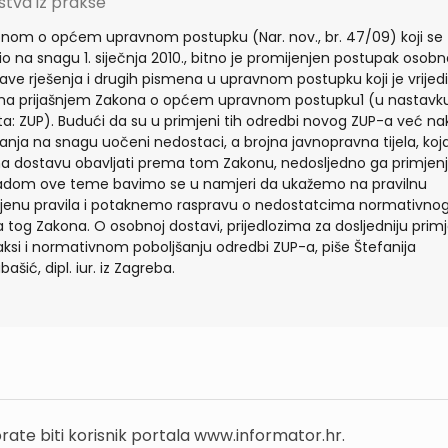
stva iz prakse
nom o općem upravnom postupku (Nar. nov., br. 47/09) koji se
io na snagu 1. siječnja 2010., bitno je promijenjen postupak osobn
ave rješenja i drugih pismena u upravnom postupku koji je vrijed
a prijašnjem Zakona o općem upravnom postupku1 (u nastavk
ta: ZUP). Budući da su u primjeni tih odredbi novog ZUP-a već n
anja na snagu uočeni nedostaci, a brojna javnopravna tijela, koj
a dostavu obavljati prema tom Zakonu, nedosljedno ga primjenj
dom ove teme bavimo se u namjeri da ukažemo na pravilnu
jenu pravila i potaknemo raspravu o nedostatcima normativno
la tog Zakona. O osobnoj dostavi, prijedlozima za dosljedniju prim
aksi i normativnom poboljšanju odredbi ZUP-a, piše Štefanija
ašić, dipl. iur. iz Zagreba.
rate biti korisnik portala www.informator.hr.