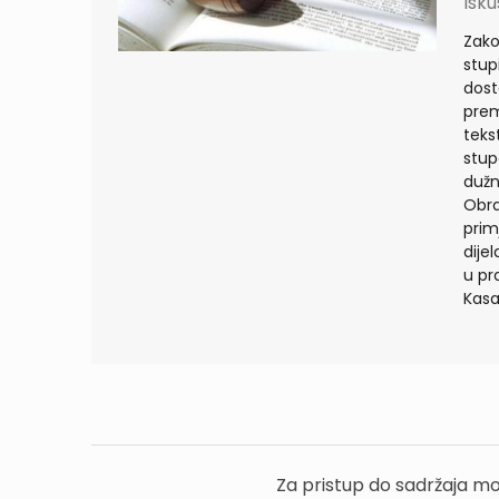
Isku
Zako
stup
dost
prem
teks
stup
dužn
Obra
prim
dije
u pr
Kasab
Za pristup do sadržaja mo