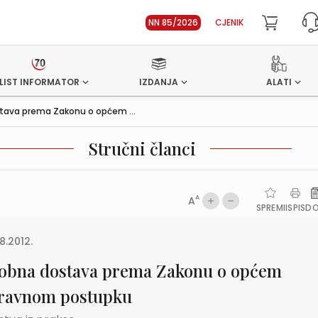
NN 85/2026
CJENIK
LIST INFORMATOR
IZDANJA
ALATI
ava prema Zakonu o općem ...
Stručni članci
A
A
SPREMI
ISPIS
D
8.2012.
obna dostava prema Zakonu o općem
ravnom postupku