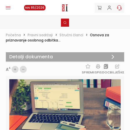
NN 85/2026
Početna
>
Pravni sadržaji
>
Stručni članci
>
Osnova za
priznavanje osobnog odbitka...
Detalji dokumenta
A
A
SPREMI
ISPIS
DOC
BILJEŠKE