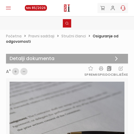
NN 85/2026
Početna
>
Pravni sadržaji
>
Stručni članci
>
Osiguranje od
odgovornosti
Detalji dokumenta
A
A
SPREMI
ISPIS
DOC
BILJEŠKE