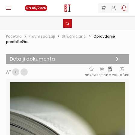
NN 85/2026
Početna
>
Pravni sadržaji
>
Stručni članci
>
Opravdanje
predbilježbe
Detalji dokumenta
A
A
SPREMI
ISPIS
DOC
BILJEŠKE