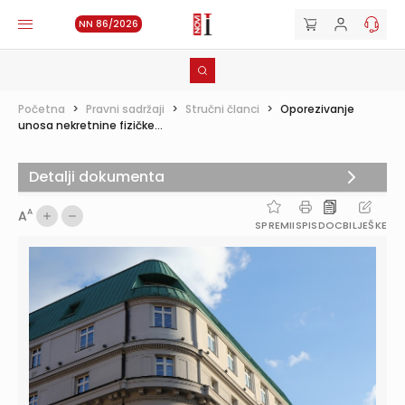
NN 86/2026
Početna
>
Pravni sadržaji
>
Stručni članci
>
Oporezivanje
unosa nekretnine fizičke...
Detalji dokumenta
A
A
SPREMI
ISPIS
DOC
BILJEŠKE