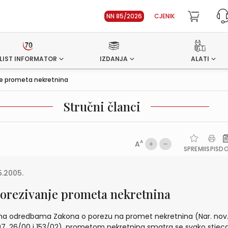
NN 85/2026
CJENIK
LIST INFORMATOR
IZDANJA
ALATI
e prometa nekretnina
Stručni članci
A
A
SPREMI
ISPIS
D
5.2005.
orezivanje prometa nekretnina
a odredbama Zakona o porezu na promet nekretnina (Nar. nov.,
7, 26/00 i 153/02), prometom nekretnina smatra se svako stjeca