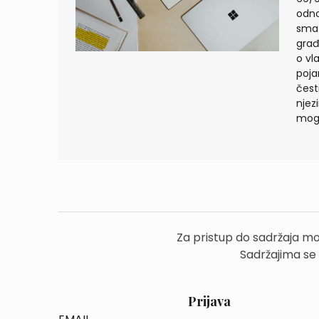
odno
smat
građ
o vl
poja
čest
njez
mogu 
Za pristup do sadržaja mo
Sadržajima se
Prijava