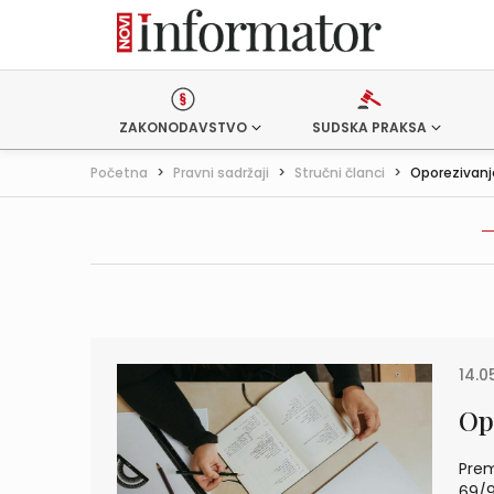
ZAKONODAVSTVO
SUDSKA PRAKSA
Početna
>
Pravni sadržaji
>
Stručni članci
>
Oporezivanj
14.0
Op
Prem
69/9