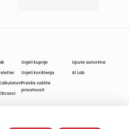
ik
Uvjeti kupnje
Upute autorima
sletter
Uvjeti korištenja
AI Lab
Kalkulatori
Pravila zaštite
privatnosti
Obrasci
aju. Time poboljšavamo korisničko iskustvo,
 više web stranica i uređaja u tu svrhu. Naši partneri