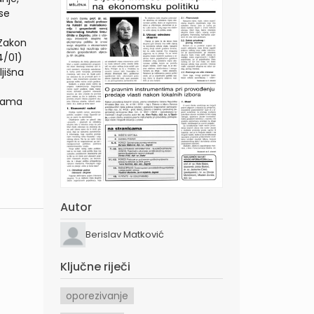
se
 Zakon
4/01)
jišna
inama
Autor
Berislav Matković
Ključne riječi
oporezivanje