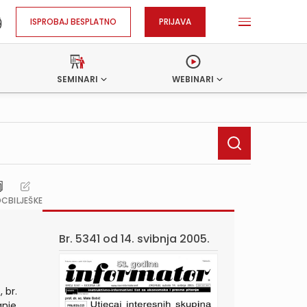
ISPROBAJ BESPLATNO
PRIJAVA
SEMINARI
WEBINARI
OC
BILJEŠKE
Br. 5341 od
14. svibnja 2005.
 br.
nje,