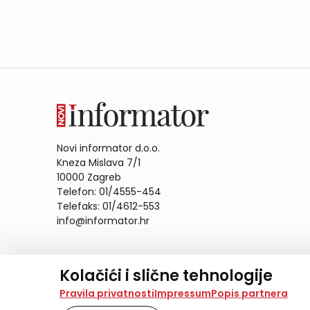
Novi informator d.o.o.
Kneza Mislava 7/1
10000 Zagreb
Telefon: 01/4555-454
Telefaks: 01/4612-553
info@informator.hr
PRATITE NAS:
Kolačići i slične tehnologije
Na našoj web stranici koristimo kolačiće i slične te
Pravila privatnosti
Impressum
Popis partnera
analiziramo promet na stranici te prikazujemo sadržaje