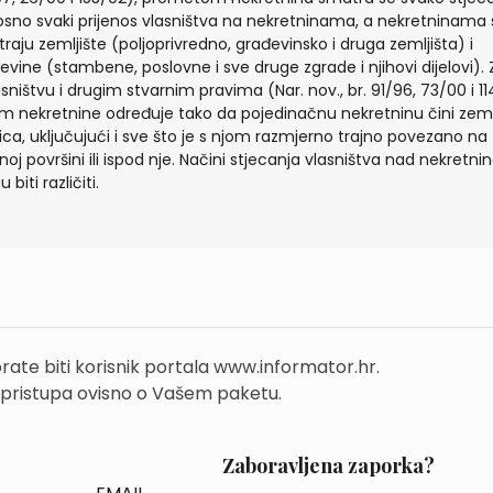
sno svaki prijenos vlasništva na nekretninama, a nekretninama 
raju zemljište (poljoprivredno, građevinsko i druga zemljišta) i
evine (stambene, poslovne i sve druge zgrade i njihovi dijelovi).
asništvu i drugim stvarnim pravima (Nar. nov., br. 91/96, 73/00 i 11
m nekretnine određuje tako da pojedinačnu nekretninu čini zeml
ica, uključujući i sve što je s njom razmjerno trajno povezano na
inoj površini ili ispod nje. Načini stjecanja vlasništva nad nekretn
biti različiti.
rate biti korisnik portala www.informator.hr.
 pristupa ovisno o Vašem paketu.
Zaboravljena zaporka?