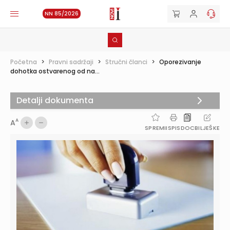
NN 85/2026
Početna
>
Pravni sadržaji
>
Stručni članci
>
Oporezivanje
dohotka ostvarenog od na...
Detalji dokumenta
A
A
SPREMI
ISPIS
DOC
BILJEŠKE