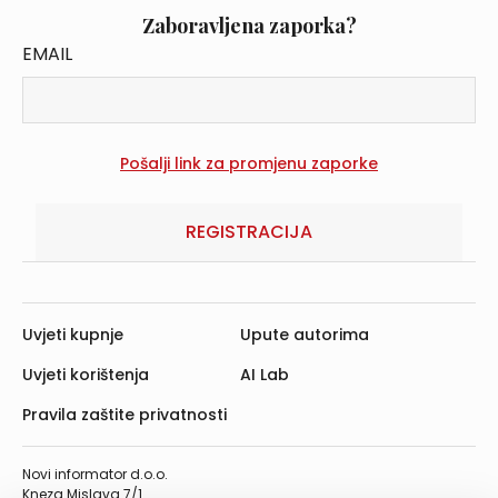
Zaboravljena zaporka?
EMAIL
REGISTRACIJA
Uvjeti kupnje
Upute autorima
Uvjeti korištenja
AI Lab
Pravila zaštite privatnosti
Novi informator d.o.o.
Kneza Mislava 7/1