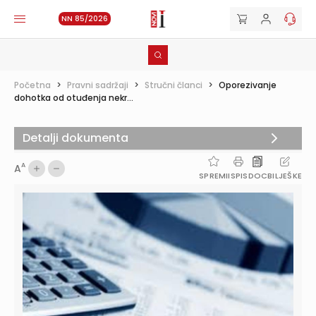
NN 85/2026
Početna
>
Pravni sadržaji
>
Stručni članci
>
Oporezivanje
dohotka od otuđenja nekr...
Detalji dokumenta
A
A
SPREMI
ISPIS
DOC
BILJEŠKE