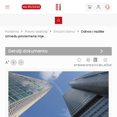
NN 85/2026
Početna
>
Pravni sadržaji
>
Stručni članci
>
Odnos i razlike
između privremene mje...
Detalji dokumenta
A
A
SPREMI
ISPIS
DOC
BILJEŠKE